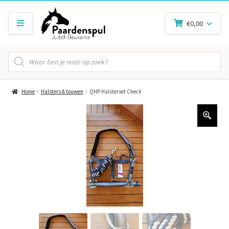
€
0,00
Producten
zoeken
Home
Halsters & touwen
QHP Halsterset Check