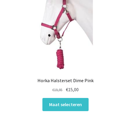
Horka Halsterset Dime Pink
Oorspronkelijke
Huidige
€
15,00
€
19,95
prijs
prijs
Dit
was:
is:
Maat selecteren
product
€19,95.
€15,00.
heeft
meerdere
variaties.