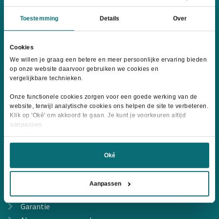
Toestemming
Details
Over
Wij accepteren:
Cookies
We willen je graag een betere en meer persoonlijke ervaring bieden
op onze website daarvoor gebruiken we cookies en
vergelijkbare technieken.
Informatie
Onze functionele cookies zorgen voor een goede werking van de
website, terwijl analytische cookies ons helpen de site te verbeteren.
Klik op 'Oké' om akkoord te gaan. Je kunt je voorkeuren altijd
Over ons
aanpassen.
Contact
Levertijd & Verzendkosten
Oké
Retourneren
Geef jouw mening
Aanpassen
Evenementen
Garantie