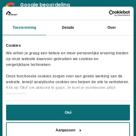
Google beoordeling
4.9
Toestemming
Details
Over
Cookies
Wij accepteren:
We willen je graag een betere en meer persoonlijke ervaring bieden
op onze website daarvoor gebruiken we cookies en
vergelijkbare technieken.
Onze functionele cookies zorgen voor een goede werking van de
website, terwijl analytische cookies ons helpen de site te verbeteren.
Klik op 'Oké' om akkoord te gaan. Je kunt je voorkeuren altijd
Informatie
aanpassen.
Over ons
Oké
Contact
Levertijd & Verzendkosten
Aanpassen
Retourneren