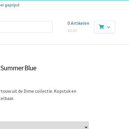
er geprijsd
0 Artikelen
€
0,00
e Summer Blue
touw uit de Dime collectie. Kopstuk en
telbaar.