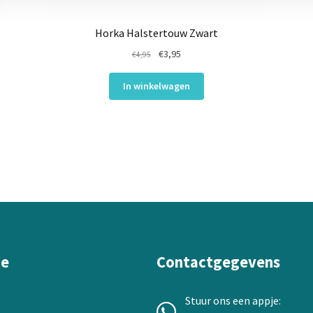
Horka Halstertouw Zwart
Oorspronkelijke
Huidige
€
3,95
€
4,95
prijs
prijs
was:
is:
In winkelwagen
€4,95.
€3,95.
ie
Contactgegevens
Stuur ons een appje: