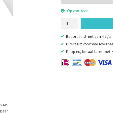
Op voorraad
Horka
Halsterset
Dime
Beoordeeld met een 4.9 / 5
Summer
Direct uit voorraad leverba
Blue
Koop nu, betaal later met 
aantal
touw
lbaar