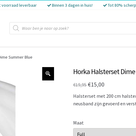
t voorraad leverbaar
Binnen 3 dagen in huis!
Tot 80% scherp
Producten
zoeken
 Dime Summer Blue
Horka Halsterset Dim
Oorspronkelijke
Huidige
€
15,00
€
19,95
prijs
prijs
Halsterset met 200 cm halster
was:
is:
neusband zijn gevoerd en vers
€19,95.
€15,00.
Maat