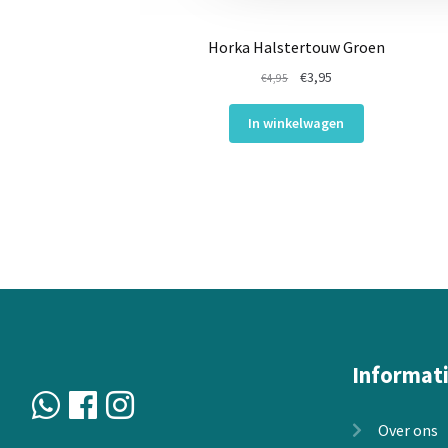
Horka Halstertouw Groen
Oorspronkelijke
Huidige
€
3,95
€
4,95
prijs
prijs
was:
is:
In winkelwagen
€4,95.
€3,95.
Informat
Over ons