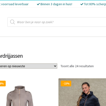
t voorraad leverbaar
Binnen 3 dagen in huis!
Tot 80% scherp
Producten
zoeken
rdrijjassen
Gesorte
Toont alle 24 resultaten
op
nieuwst
28%
- 15%