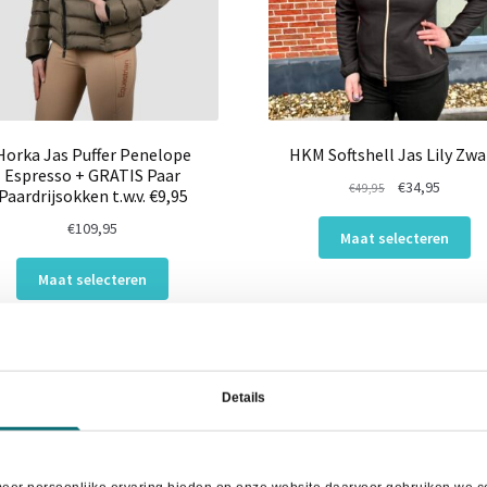
op
productpagina
de
pr
Horka Jas Puffer Penelope
HKM Softshell Jas Lily Zwa
Espresso + GRATIS Paar
Oorspronkelijk
Huidig
€
34,95
€
49,95
Paardrijsokken t.w.v. €9,95
prijs
prijs
Dit
€
109,95
was:
is:
Maat selecteren
pr
€49,95.
€34,95.
Dit
he
Maat selecteren
product
me
heeft
va
meerdere
De
variaties.
op
Deze
38%
- 65%
ka
Details
optie
ge
kan
wo
gekozen
op
worden