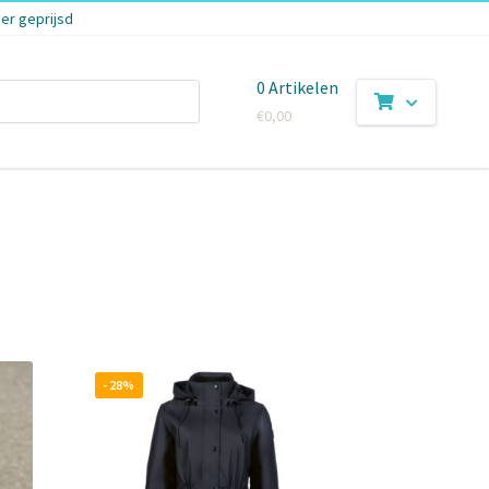
er geprijsd
0 Artikelen
€
0,00
erd
e
- 28%