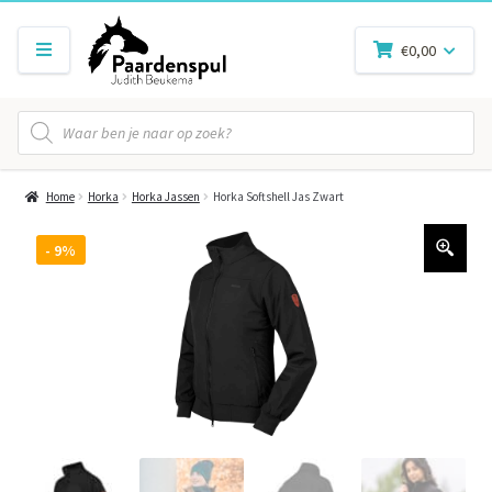
€
0,00
Producten
zoeken
Home
Horka
Horka Jassen
Horka Softshell Jas Zwart
- 9%