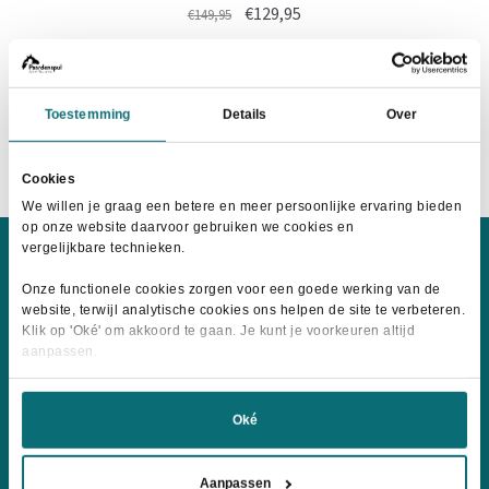
Oorspronkelijke
Huidige
€
129,95
€
149,95
prijs
prijs
Dit
was:
is:
Maat selecteren
product
€149,95.
€129,95.
heeft
Toestemming
Details
Over
meerdere
variaties.
Cookies
Deze
We willen je graag een betere en meer persoonlijke ervaring bieden
optie
op onze website daarvoor gebruiken we cookies en
kan
vergelijkbare technieken.
gekozen
Onze functionele cookies zorgen voor een goede werking van de
worden
website, terwijl analytische cookies ons helpen de site te verbeteren.
op
Klik op 'Oké' om akkoord te gaan. Je kunt je voorkeuren altijd
aanpassen.
de
Wij accepteren:
productpagina
Oké
Aanpassen