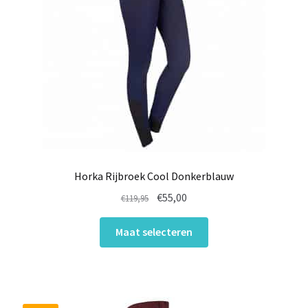
Horka Rijbroek Cool Donkerblauw
Oorspronkelijke
Huidige
€
55,00
€
119,95
prijs
prijs
Dit
was:
is:
Maat selecteren
product
€119,95.
€55,00.
heeft
meerdere
variaties.