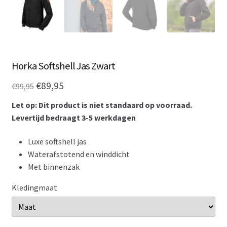
Horka Softshell Jas Zwart
Oorspronkelijke
Huidige
€
89,95
€
99,95
prijs
prijs
Let op: Dit product is niet standaard op voorraad.
was:
is:
Levertijd bedraagt 3-5 werkdagen
€99,95.
€89,95.
Luxe softshell jas
Waterafstotend en winddicht
Met binnenzak
Kledingmaat