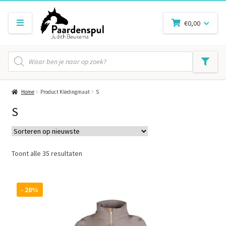
€
0,00
Producten
zoeken
Home
Product Kledingmaat
S
S
Gesorteerd
Toont alle 35 resultaten
op
nieuwste
- 28%