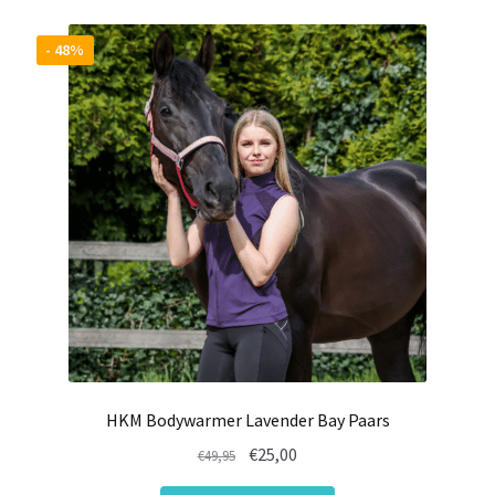
variaties.
Deze
- 48%
optie
kan
gekozen
worden
op
de
productpagina
HKM Bodywarmer Lavender Bay Paars
Oorspronkelijke
Huidige
€
25,00
€
49,95
prijs
prijs