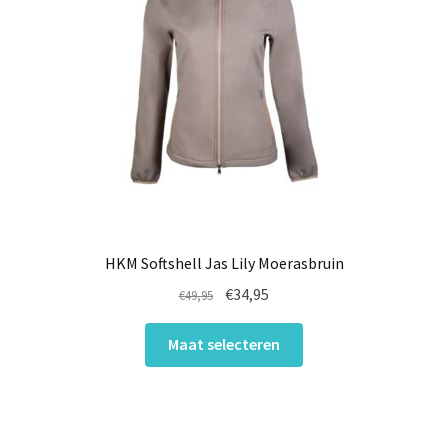
HKM Softshell Jas Lily Moerasbruin
Oorspronkelijke
Huidige
€
34,95
€
49,95
prijs
prijs
Dit
was:
is:
Maat selecteren
product
€49,95.
€34,95.
heeft
meerdere
variaties.