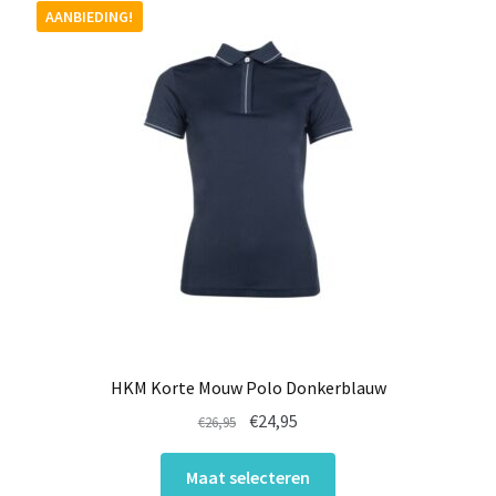
Deze
AANBIEDING!
optie
kan
gekozen
worden
op
de
productpagina
HKM Korte Mouw Polo Donkerblauw
Oorspronkelijke
Huidige
€
24,95
€
26,95
prijs
prijs
Dit
was:
is:
Maat selecteren
product