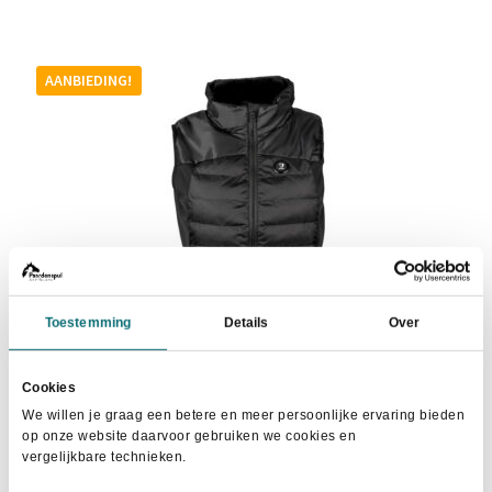
meerdere
variaties.
Deze
AANBIEDING!
optie
kan
gekozen
worden
op
de
productpagina
Toestemming
Details
Over
Cookies
We willen je graag een betere en meer persoonlijke ervaring bieden
op onze website daarvoor gebruiken we cookies en
Horka Verwarmde Bodywarmer Zwart
vergelijkbare technieken.
Oorspronkelijke
Huidige
€
109,95
€
114,95