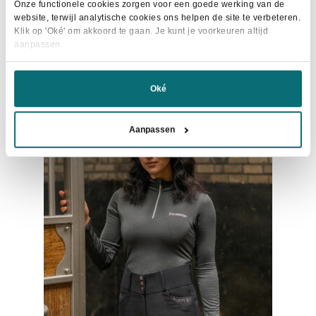
Onze functionele cookies zorgen voor een goede werking van de
prijs
prijs
website, terwijl analytische cookies ons helpen de site te verbeteren.
Dit
was:
is:
Maat selecteren
Klik op 'Oké' om akkoord te gaan. Je kunt je voorkeuren altijd
product
€114,95.
€109,95.
aanpassen.
heeft
meerdere
Oké
variaties.
Deze
- 31%
optie
Aanpassen
kan
gekozen
worden
op
de
productpagina