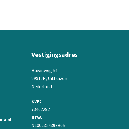
variaties.
Deze
optie
kan
gekozen
worden
op
de
Vestigingsadres
productpagina
Havenweg 54
9981JR, Uithuizen
Nederland
KVK:
73462292
BTW:
ma.nl
NL002324397B05