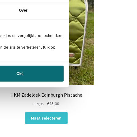
Over
okies en vergelijkbare technieken.
 de site te verbeteren. Klik op
Oké
HKM Zadeldek Edinburgh Pistache
Oorspronkelijke
Huidige
€
25,00
€
59,95
prijs
prijs
Dit
was:
is:
Maat selecteren
product
€59,95.
€25,00.
heeft
meerdere