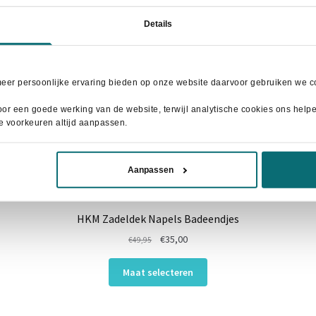
Details
meer persoonlijke ervaring bieden op onze website daarvoor gebruiken we co
or een goede werking van de website, terwijl analytische cookies ons helpen
je voorkeuren altijd aanpassen.
Aanpassen
HKM Zadeldek Napels Badeendjes
Oorspronkelijke
Huidige
€
35,00
€
49,95
prijs
prijs
Dit
was:
is:
Maat selecteren
product
€49,95.
€35,00.
heeft
meerdere