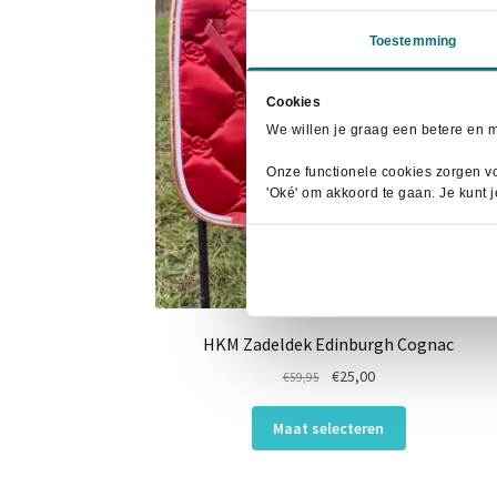
Toestemming
Cookies
We willen je graag een betere en 
Onze functionele cookies zorgen vo
'Oké' om akkoord te gaan. Je kunt 
HKM Zadeldek Edinburgh Cognac
Oorspronkelijke
Huidige
€
25,00
€
59,95
prijs
prijs
Dit
was:
is:
Maat selecteren
product
€59,95.
€25,00.
heeft
meerdere