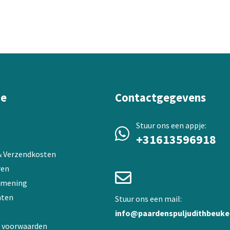
variaties.
Deze
optie
kan
gekozen
worden
op
de
ie
Contactgegevens
a
productpagina
Stuur ons een appje:
+31613596918
 & Verzendkosten
ren
 mening
ten
Stuur ons een mail:
info@paardenspuljudithbeuke
 voorwaarden