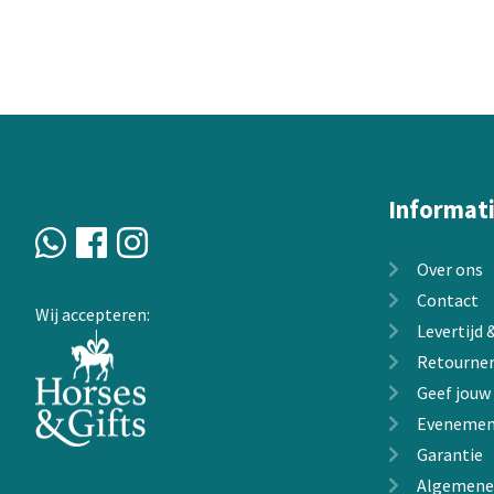
variaties.
Deze
optie
kan
gekozen
worden
op
de
Informat
productpagin
Over ons
Contact
Wij accepteren:
Levertijd
Retourne
Geef jouw
Evenemen
Garantie
Algemene