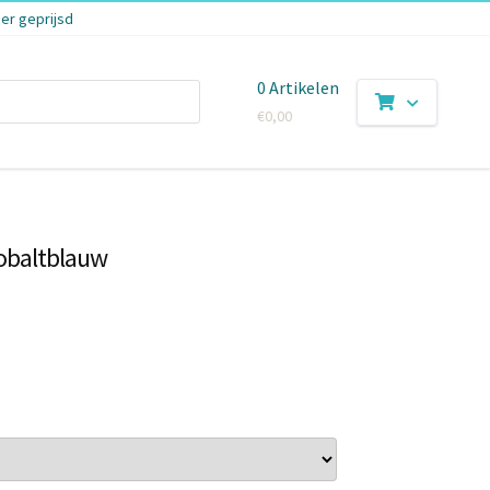
er geprijsd
0 Artikelen
€
0,00
obaltblauw