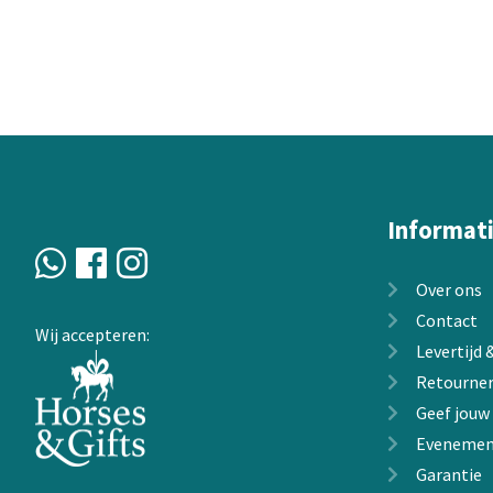
variaties.
Deze
optie
kan
gekozen
worden
op
de
productpagin
Informat
Over ons
Contact
Wij accepteren:
Levertijd
Retourne
Geef jouw
Evenemen
Garantie