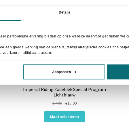
Details
meer persoonlijke ervaring bieden op onze website daarvoor gebruiken we co
or een goede werking van de website, terwijl analytische cookies ons helpen
je voorkeuren altijd aanpassen.
Aanpassen
Imperial Riding Zadeldek Special Program
Lichtblauw
Oorspronkelijke
Huidige
€
15,00
€
44,95
prijs
prijs
Dit
was:
is:
Maat selecteren
product
€44,95.
€15,00.
heeft