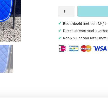
HKM
Zadeldek
Misty
Beoordeeld met een 4.9 / 5
Kobaltblauw
Direct uit voorraad leverba
aantal
Koop nu, betaal later met 
- 64%