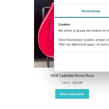
Toestemming
Cookies
We willen je graag een betere en 
Onze functionele cookies zorgen vo
'Oké' om akkoord te gaan. Je kunt 
HKM Zadeldek Romy Roze
Oorspronkelijke
Huidige
€
25,00
€
36,95
prijs
prijs
Dit
was:
is:
Maat selecteren
product
€36,95.
€25,00.
heeft
meerdere