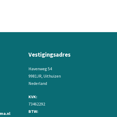
variaties.
Deze
optie
kan
gekozen
worden
op
de
productpagina
Vestigingsadres
Havenweg 54
9981JR, Uithuizen
Nederland
KVK:
73462292
BTW:
ma.nl