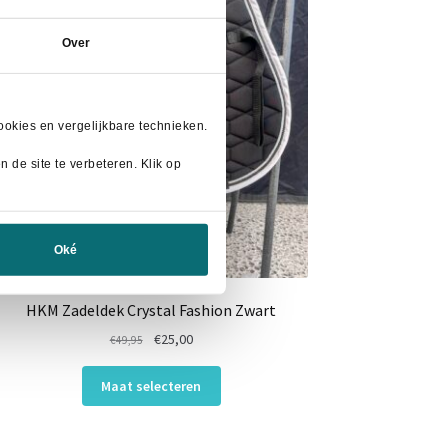
Over
okies en vergelijkbare technieken.
 de site te verbeteren. Klik op
Oké
HKM Zadeldek Crystal Fashion Zwart
Oorspronkelijke
Huidige
€
25,00
€
49,95
prijs
prijs
Dit
was:
is:
Maat selecteren
product
€49,95.
€25,00.
heeft
meerdere