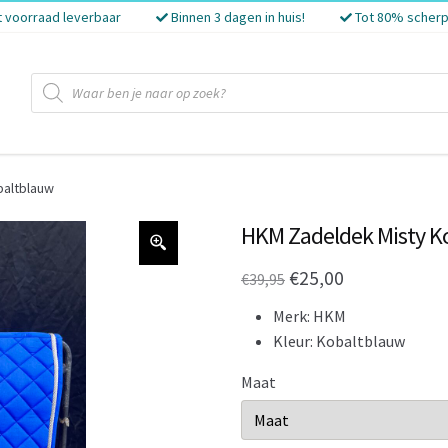
t voorraad leverbaar
Binnen 3 dagen in huis!
Tot 80% scherp
Producten
zoeken
baltblauw
HKM Zadeldek Misty K
Oorspronkelijke
Huidige
€
25,00
€
39,95
prijs
prijs
Merk: HKM
was:
is:
Kleur: Kobaltblauw
€39,95.
€25,00.
Maat