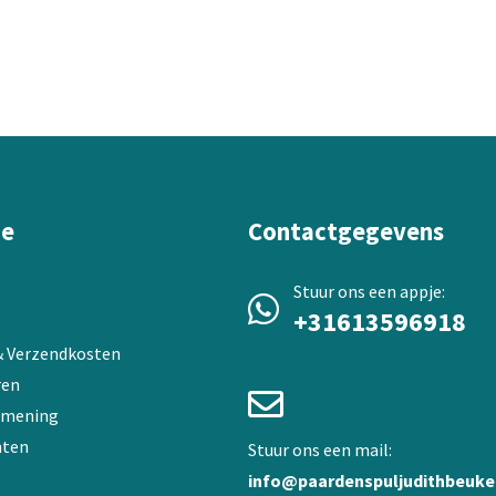
meerdere
variaties.
Deze
optie
kan
gekozen
worden
op
de
a
ie
Contactgegevens
productpagina
Stuur ons een appje:
+31613596918
 & Verzendkosten
ren
 mening
ten
Stuur ons een mail:
info@paardenspuljudithbeuke