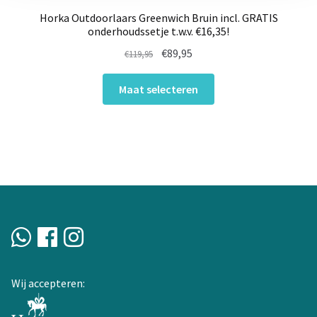
Horka Outdoorlaars Greenwich Bruin incl. GRATIS
onderhoudssetje t.w.v. €16,35!
Oorspronkelijke
Huidige
€
89,95
€
119,95
prijs
prijs
Dit
was:
is:
Maat selecteren
product
€119,95.
€89,95.
heeft
meerdere
variaties.
Deze
optie
kan
gekozen
worden
op
de
Wij accepteren:
productpagina