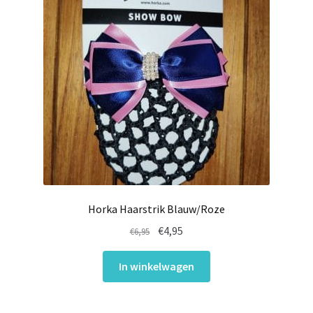
Horka Haarstrik Blauw/Roze
Oorspronkelijke
Huidige
€
4,95
€
6,95
prijs
prijs
was:
is:
In winkelwagen
€6,95.
€4,95.