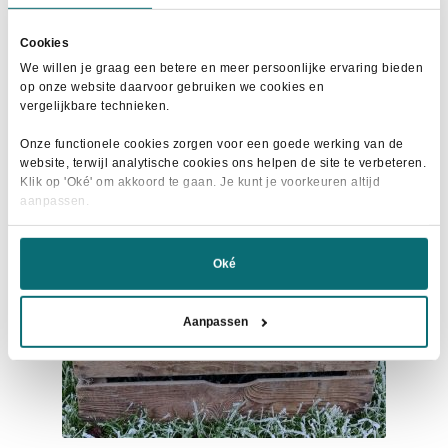
Dit
was:
is:
Maat selecteren
product
€69,95.
€50,00.
Cookies
heeft
We willen je graag een betere en meer persoonlijke ervaring bieden
meerdere
op onze website daarvoor gebruiken we cookies en
vergelijkbare technieken.
variaties.
Deze
- 24%
Onze functionele cookies zorgen voor een goede werking van de
optie
website, terwijl analytische cookies ons helpen de site te verbeteren.
kan
Klik op 'Oké' om akkoord te gaan. Je kunt je voorkeuren altijd
aanpassen.
gekozen
worden
op
Oké
de
productpagina
Aanpassen