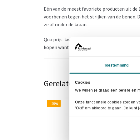
Eén van de meest favoriete producten uit de
voorbenen tegen het strijken van de benen. De
ze af onder de kraan.
Qua prijs-kwaliteitverhouding scoort deze pe
kopen want het is moeilijk kiezen uit meer da
Toestemming
Gerelateerde producten
Cookies
We willen je graag een betere en 
Onze functionele cookies zorgen vo
- 25%
'Oké' om akkoord te gaan. Je kunt 