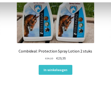
Combideal: Protection Spray Lotion 2 stuks
Oorspronkelijke
Huidige
€
29,95
€
34,10
prijs
prijs
was:
is:
In winkelwagen
€34,10.
€29,95.