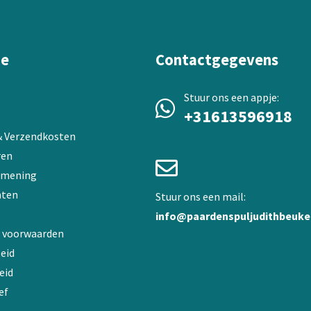
ie
Contactgegevens
Stuur ons een appje:
+31613596918
 & Verzendkosten
ren
 mening
ten
Stuur ons een mail:
info@paardenspuljudithbeuke
 voorwaarden
eid
eid
ef