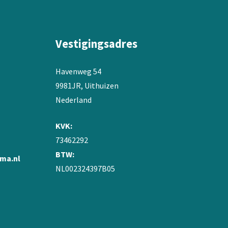
Vestigingsadres
Havenweg 54
9981JR, Uithuizen
Nederland
KVK:
73462292
BTW:
ma.nl
NL002324397B05