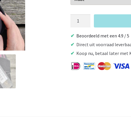
BR
Peesbeschermers
Event
Beoordeeld met een 4.9 / 5
Red
Direct uit voorraad leverba
Plum
Koop nu, betaal later met 
aantal