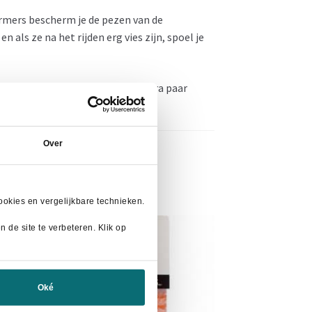
ermers bescherm je de pezen van de
als ze na het rijden erg vies zijn, spoel je
hte prijs. Zo kun je wel een extra paar
Over
okies en vergelijkbare technieken.
 de site te verbeteren. Klik op
AANBIEDING!
Oké