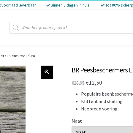
t voorraad leverbaar
Binnen 3 dagen in huis!
Tot 80% scherp
Producten
zoeken
ers Event Red Plum
BR Peesbeschermers E
Oorspronkelijke
Huidige
€
12,50
€
28,95
prijs
prijs
Populaire beenbescherme
was:
is:
Klittenband sluiting
Neopreen voering
€28,95.
€12,50.
Maat