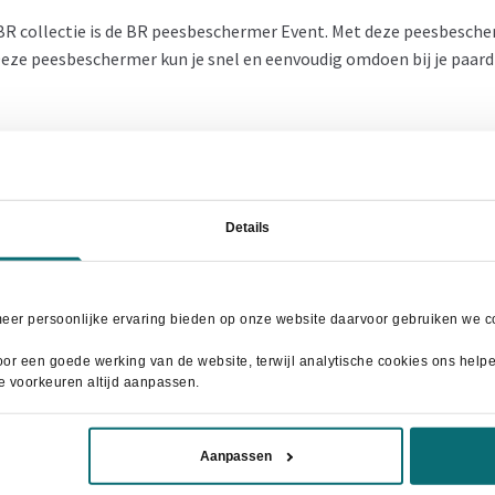
 BR collectie is de BR peesbeschermer Event. Met deze peesbesch
ze peesbeschermer kun je snel en eenvoudig omdoen bij je paard en 
esbeschermer hoog, een kwalitatief goede beschermer voor een zac
n 30 kleuren!
Details
meer persoonlijke ervaring bieden op onze website daarvoor gebruiken we co
or een goede werking van de website, terwijl analytische cookies ons helpen
- 12%
je voorkeuren altijd aanpassen.
Aanpassen