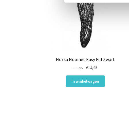
Horka Hooinet Easy Fill Zwart
Oorspronkelijke
Huidige
€
14,95
€
19,95
prijs
prijs
was:
is:
In winkelwagen
€19,95.
€14,95.