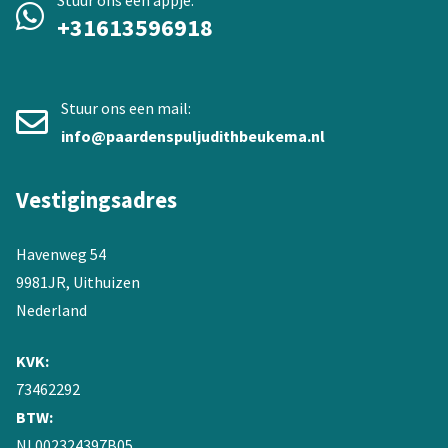
+31613596918
Stuur ons een mail:
info@paardenspuljudithbeukema.nl
Vestigingsadres
Havenweg 54
9981JR, Uithuizen
Nederland
KVK:
73462292
BTW:
NL002324397B05