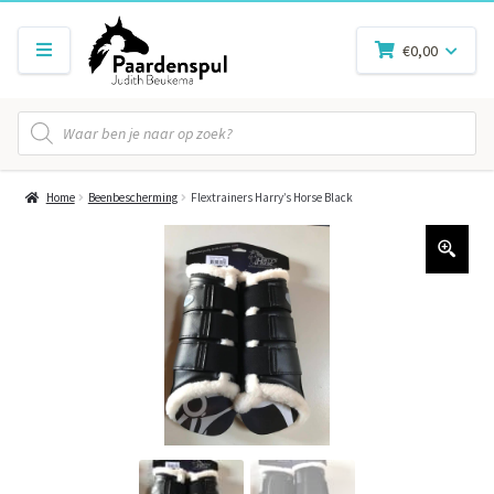
€
0,00
Producten
zoeken
Home
Beenbescherming
Flextrainers Harry’s Horse Black