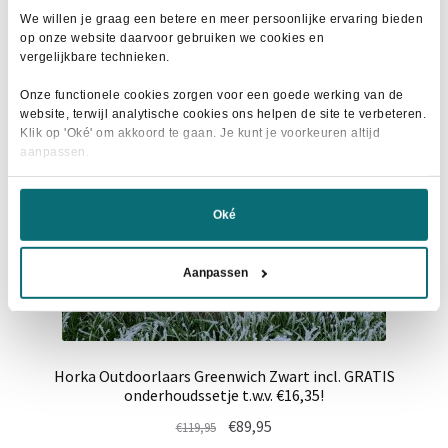
We willen je graag een betere en meer persoonlijke ervaring bieden
op onze website daarvoor gebruiken we cookies en
- 24%
vergelijkbare technieken.
Onze functionele cookies zorgen voor een goede werking van de
website, terwijl analytische cookies ons helpen de site te verbeteren.
Klik op 'Oké' om akkoord te gaan. Je kunt je voorkeuren altijd
aanpassen.
Oké
Aanpassen
Horka Outdoorlaars Greenwich Zwart incl. GRATIS
onderhoudssetje t.w.v. €16,35!
Oorspronkelijke
Huidige
€
89,95
€
119,95