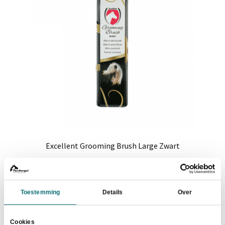
Excellent Grooming Brush Large Zwart
Oorspronkelijke
Huidige
€
20,00
€
27,50
prijs
prijs
was:
is:
In winkelwagen
Toestemming
Details
Over
€27,50.
€20,00.
Cookies