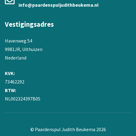
info@paardenspuljudithbeukema.nl
Vestigingsadres
Havenweg 54
9981JR, Uithuizen
Nederland
KVK:
73462292
BTW:
NL002324397B05
© Paardenspul Judith Beukema 2026