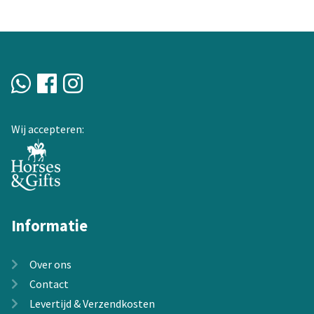
Deze
optie
kan
gekozen
worden
op
de
Wij accepteren:
productpagina
Informatie
Over ons
Contact
Levertijd & Verzendkosten