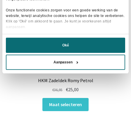
gekozen
worden
Onze functionele cookies zorgen voor een goede werking van de
website, terwijl analytische cookies ons helpen de site te verbeteren.
op
Klik op 'Oké' om akkoord te gaan. Je kunt je voorkeuren altijd
de
aanpassen.
productpagina
Oké
Aanpassen
HKM Zadeldek Romy Petrol
Oorspronkelijke
Huidige
€
25,00
€
36,95
prijs
prijs
Dit
was:
is:
Maat selecteren
product
€36,95.
€25,00.
heeft
meerdere
variaties.