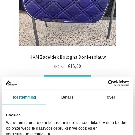
productpagina
HKM Zadeldek Bologna Donkerblauw
Oorspronkelijke
Huidige
€
15,00
€
34,95
prijs
prijs
Dit
was:
is:
Maat selecteren
product
€34,95.
€15,00.
heeft
Toestemming
Details
Over
meerdere
variaties.
Deze
Cookies
- 29%
optie
We willen je graag een betere en meer persoonlijke ervaring bieden
op onze website daarvoor gebruiken we cookies en
kan
vergelijkbare technieken.