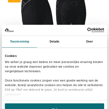
optie
kan
gekozen
worden
op
de
productpagina
Toestemming
Details
Over
Cookies
We willen je graag een betere en meer persoonlijke ervaring bieden
op onze website daarvoor gebruiken we cookies en
vergelijkbare technieken.
Horka Rijlegging Jubilee Black
Onze functionele cookies zorgen voor een goede werking van de
website, terwijl analytische cookies ons helpen de site te verbeteren.
Oorspronkelijke
Huidige
€
50,00
€
69,95
Klik op 'Oké' om akkoord te gaan. Je kunt je voorkeuren altijd
prijs
prijs
aanpassen.
Dit
was:
is:
Maat selecteren
product
€69,95.
€50,00.