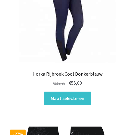
Horka Rijbroek Cool Donkerblauw
Oorspronkelijke
Huidige
€
55,00
€
119,95
prijs
prijs
Dit
was:
is:
Maat selecteren
product
€119,95.
€55,00.
heeft
meerdere
variaties.
Deze
- 27%