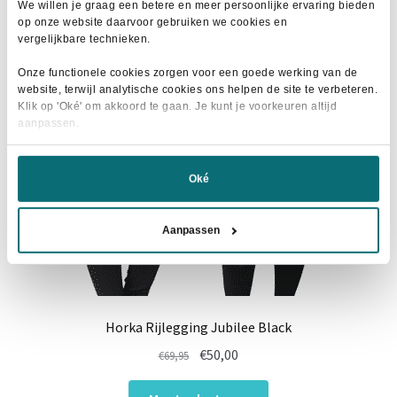
variaties.
We willen je graag een betere en meer persoonlijke ervaring bieden
op onze website daarvoor gebruiken we cookies en
Deze
- 27%
vergelijkbare technieken.
optie
kan
Onze functionele cookies zorgen voor een goede werking van de
website, terwijl analytische cookies ons helpen de site te verbeteren.
gekozen
Klik op 'Oké' om akkoord te gaan. Je kunt je voorkeuren altijd
worden
aanpassen.
op
de
productpagina
Oké
Aanpassen
Horka Rijlegging Jubilee Black
Oorspronkelijke
Huidige
€
50,00
€
69,95
prijs
prijs
Dit