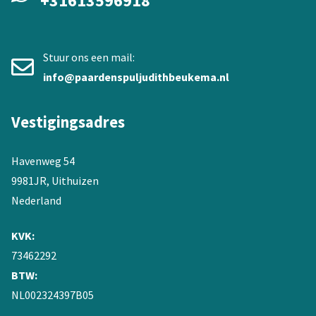
+31613596918
Stuur ons een mail:
info@paardenspuljudithbeukema.nl
Vestigingsadres
Havenweg 54
9981JR, Uithuizen
Nederland
KVK:
73462292
BTW:
NL002324397B05