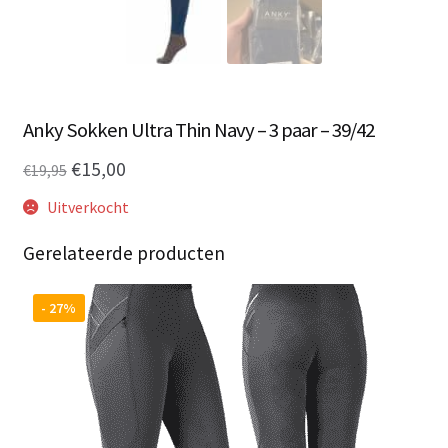
Anky Sokken Ultra Thin Navy – 3 paar – 39/42
Oorspronkelijke
Huidige
€
15,00
€
19,95
prijs
prijs
Uitverkocht
was:
is:
Gerelateerde producten
€19,95.
€15,00.
- 27%