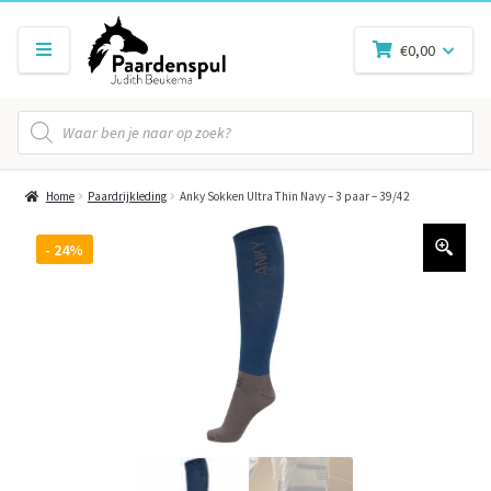
€
0,00
Producten
zoeken
Home
Paardrijkleding
Anky Sokken Ultra Thin Navy – 3 paar – 39/42
- 24%