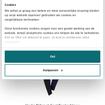
product
€69,95.
€50,00.
Cookies
heeft
We willen je graag een betere en meer persoonlijke ervaring bieden
meerdere
op onze website daarvoor gebruiken we cookies en
variaties.
vergelijkbare technieken.
Deze
- 53%
Onze functionele cookies zorgen voor een goede werking van de
optie
website, terwijl analytische cookies ons helpen de site te verbeteren.
kan
Klik op 'Oké' om akkoord te gaan. Je kunt je voorkeuren altijd
aanpassen.
gekozen
worden
op
Oké
de
productpagina
Aanpassen