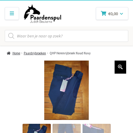
€
0,00
Producten
zoeken
Home
Paardrijbroeken
QHP Herenrijbroek Naud Navy