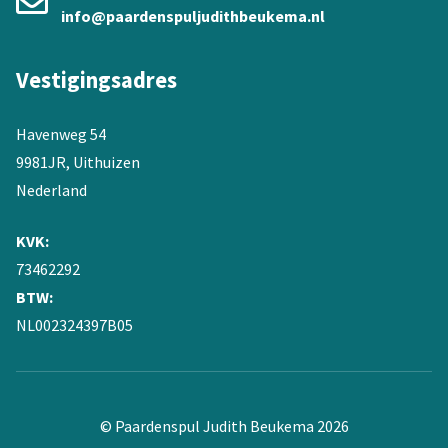
info@paardenspuljudithbeukema.nl
Vestigingsadres
Havenweg 54
9981JR, Uithuizen
Nederland
KVK:
73462292
BTW:
NL002324397B05
© Paardenspul Judith Beukema 2026