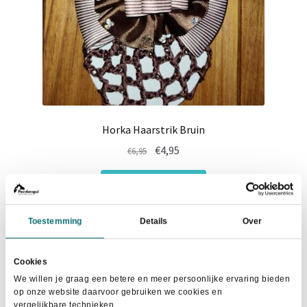
Horka Haarstrik Bruin
Oorspronkelijke
Huidige
€
4,95
€
6,95
prijs
prijs
was:
is:
In winkelwagen
€6,95.
€4,95.
Toestemming
Details
Over
Cookies
- 28%
We willen je graag een betere en meer persoonlijke ervaring bieden
op onze website daarvoor gebruiken we cookies en
vergelijkbare technieken.