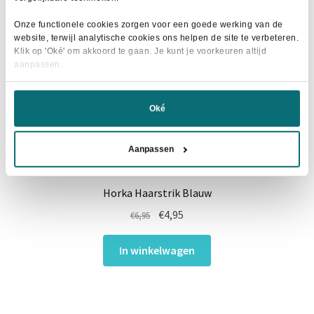
Onze functionele cookies zorgen voor een goede werking van de
website, terwijl analytische cookies ons helpen de site te verbeteren.
Klik op 'Oké' om akkoord te gaan. Je kunt je voorkeuren altijd
aanpassen.
Oké
Aanpassen
Horka Haarstrik Blauw
Oorspronkelijke
Huidige
€
4,95
€
6,95
prijs
prijs
was:
is:
In winkelwagen
€6,95.
€4,95.