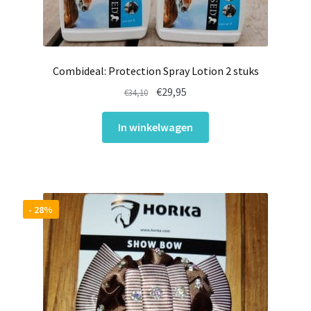
Combideal: Protection Spray Lotion 2 stuks
Oorspronkelijke
Huidige
€
29,95
€
34,10
prijs
prijs
was:
is:
In winkelwagen
€34,10.
€29,95.
- 28%