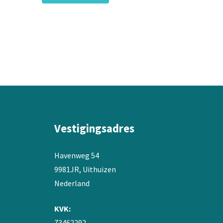
€27,95.
€25,95.
Vestigingsadres
Havenweg 54
9981JR, Uithuizen
Nederland
KVK:
73462292