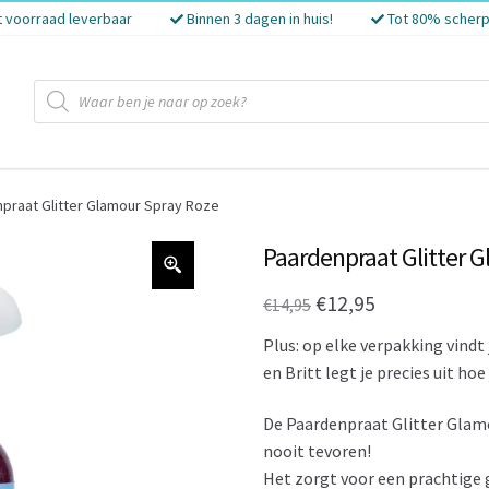
t voorraad leverbaar
Binnen 3 dagen in huis!
Tot 80% scherp
Producten
zoeken
praat Glitter Glamour Spray Roze
Paardenpraat Glitter 
Oorspronkelijke
Huidige
€
12,95
€
14,95
prijs
prijs
Plus: op elke verpakking vind
was:
is:
en Britt legt je precies uit ho
€14,95.
€12,95.
De Paardenpraat Glitter Glamou
nooit tevoren!
Het zorgt voor een prachtige g