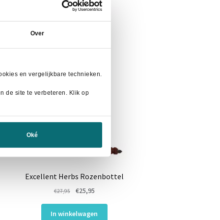
- 7%
Over
okies en vergelijkbare technieken.
 de site te verbeteren. Klik op
Oké
Excellent Herbs Rozenbottel
Oorspronkelijke
Huidige
€
25,95
€
27,95
prijs
prijs
was:
is:
In winkelwagen