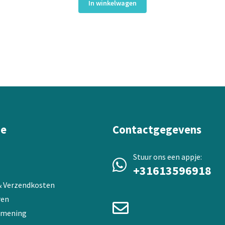
was:
is:
In winkelwagen
€61,50.
€51,40.
ie
Contactgegevens
Stuur ons een appje:
+31613596918
 & Verzendkosten
ren
 mening