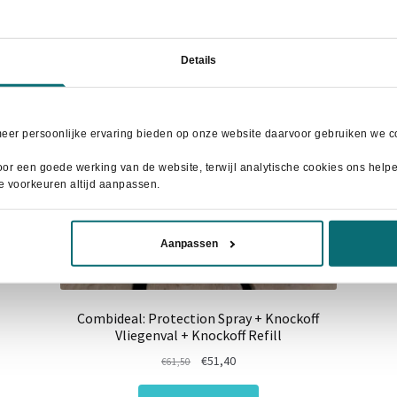
- 16%
Details
meer persoonlijke ervaring bieden op onze website daarvoor gebruiken we co
or een goede werking van de website, terwijl analytische cookies ons helpen
je voorkeuren altijd aanpassen.
Aanpassen
Combideal: Protection Spray + Knockoff
Vliegenval + Knockoff Refill
Oorspronkelijke
Huidige
€
51,40
€
61,50
prijs
prijs