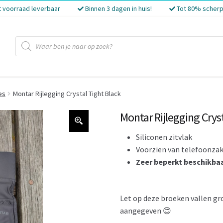
t voorraad leverbaar
Binnen 3 dagen in huis!
Tot 80% scherp
Producten
zoeken
es
Montar Rijlegging Crystal Tight Black
Montar Rijlegging Crys
Siliconen zitvlak
Voorzien van telefoonza
Zeer beperkt beschikba
Let op deze broeken vallen gro
aangegeven 😊