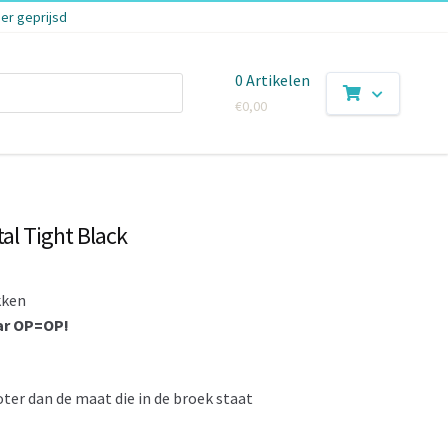
er geprijsd
0 Artikelen
€
0,00
tal Tight Black
kken
ar OP=OP!
ter dan de maat die in de broek staat