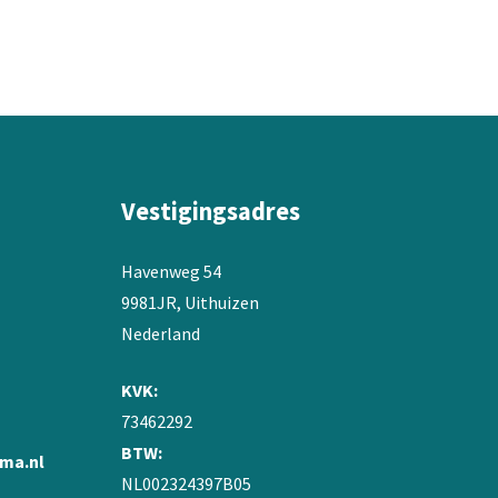
variaties.
Deze
optie
kan
gekozen
worden
op
de
Vestigingsadres
productpagina
Havenweg 54
9981JR, Uithuizen
Nederland
KVK:
73462292
BTW:
ma.nl
NL002324397B05