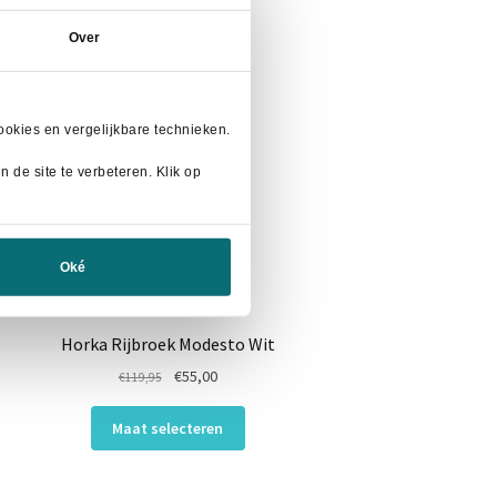
Over
okies en vergelijkbare technieken.
 de site te verbeteren. Klik op
Oké
Horka Rijbroek Modesto Wit
Oorspronkelijke
Huidige
€
55,00
€
119,95
prijs
prijs
Dit
was:
is:
Maat selecteren
product
€119,95.
€55,00.
heeft
meerdere