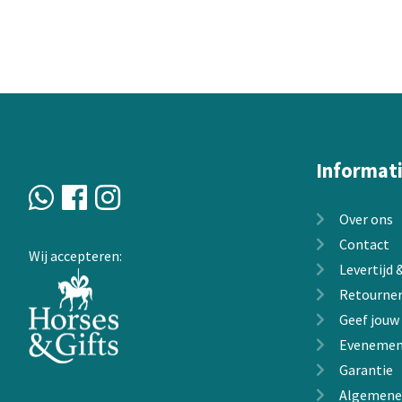
variaties.
Deze
optie
kan
gekozen
worden
op
de
Informat
productpagin
Over ons
Contact
Wij accepteren:
Levertijd
Retourne
Geef jouw
Evenemen
Garantie
Algemene