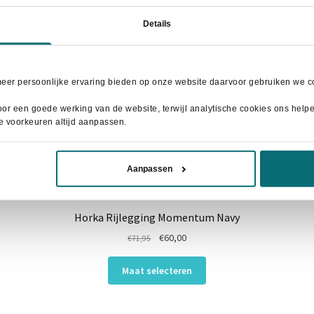
Details
meer persoonlijke ervaring bieden op onze website daarvoor gebruiken we co
or een goede werking van de website, terwijl analytische cookies ons helpen
je voorkeuren altijd aanpassen.
Aanpassen
Horka Rijlegging Momentum Navy
Oorspronkelijke
Huidige
€
60,00
€
71,95
prijs
prijs
Dit
was:
is:
Maat selecteren
product
€71,95.
€60,00.
heeft
meerdere