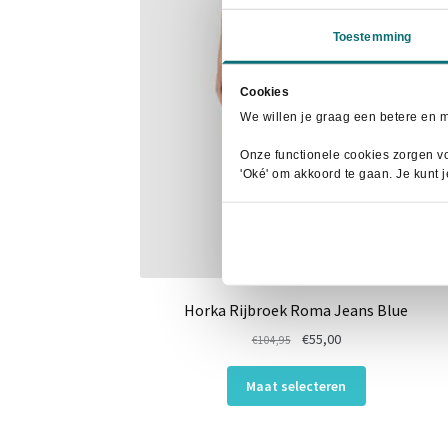
Toestemming
Cookies
We willen je graag een betere en 
Onze functionele cookies zorgen vo
'Oké' om akkoord te gaan. Je kunt 
Horka Rijbroek Roma Jeans Blue
Oorspronkelijke
Huidige
€
55,00
€
104,95
prijs
prijs
Dit
was:
is:
Maat selecteren
product
€104,95.
€55,00.
heeft
meerdere