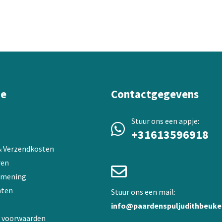
variaties.
Deze
optie
kan
gekozen
worden
op
de
ie
Contactgegevens
a
productpagina
Stuur ons een appje:
+31613596918
 & Verzendkosten
ren
 mening
ten
Stuur ons een mail:
info@paardenspuljudithbeuke
 voorwaarden