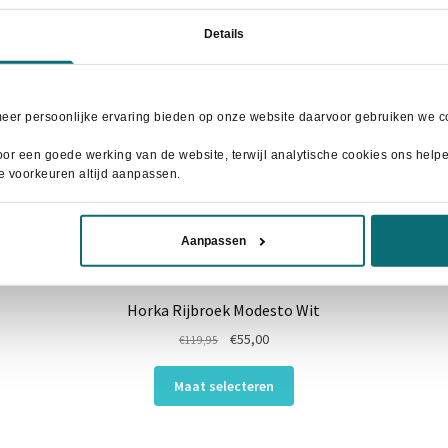
Details
meer persoonlijke ervaring bieden op onze website daarvoor gebruiken we co
or een goede werking van de website, terwijl analytische cookies ons helpen
je voorkeuren altijd aanpassen.
Aanpassen
Horka Rijbroek Modesto Wit
Oorspronkelijke
Huidige
€
55,00
€
119,95
prijs
prijs
Dit
was:
is:
Maat selecteren
product
€119,95.
€55,00.
heeft
meerdere