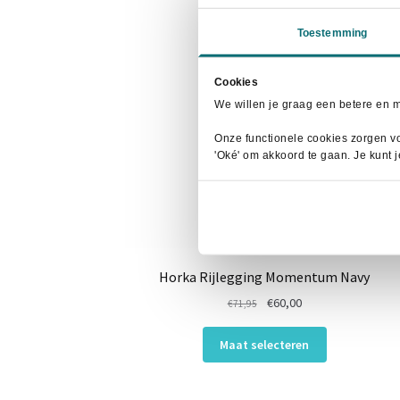
Toestemming
Cookies
We willen je graag een betere en 
Onze functionele cookies zorgen vo
'Oké' om akkoord te gaan. Je kunt 
Horka Rijlegging Momentum Navy
Oorspronkelijke
Huidige
€
60,00
€
71,95
prijs
prijs
Dit
was:
is:
Maat selecteren
product
€71,95.
€60,00.
heeft
meerdere