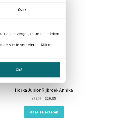
Over
okies en vergelijkbare technieken.
 de site te verbeteren. Klik op
Oké
Horka Junior Rijbroek Annika
Oorspronkelijke
Huidige
€
29,95
€
54,95
prijs
prijs
Dit
was:
is:
Maat selecteren
product
€54,95.
€29,95.
heeft
meerdere