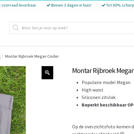
t voorraad leverbaar
Binnen 3 dagen in huis!
Tot 80% scherp
Producten
zoeken
s
Montar Rijbroek Megan Cinder
Montar Rijbroek Megan
Populaire model Megan
High waist
Siliconen zitvlak
Beperkt beschikbaar O
Op de overzichtsfoto komen de 
rechtsonder afgebeeld 😊