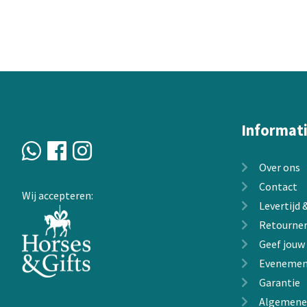
variaties.
Deze
optie
kan
gekozen
worden
op
de
Informat
productpagin
Over ons
Contact
Wij accepteren:
Levertijd
Retourne
Geef jouw
Evenemen
Garantie
Algemene