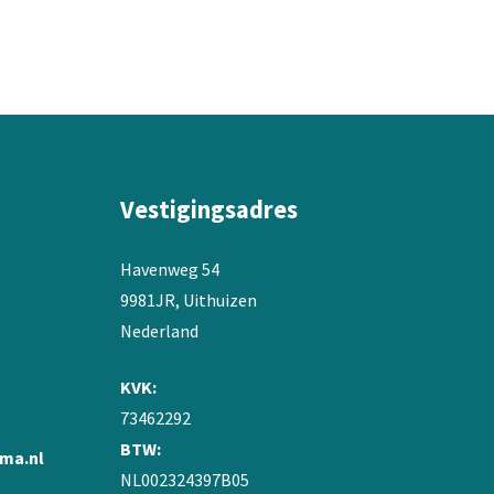
variaties.
Deze
optie
kan
gekozen
worden
op
de
Vestigingsadres
productpagina
Havenweg 54
9981JR, Uithuizen
Nederland
KVK:
73462292
BTW:
ma.nl
NL002324397B05