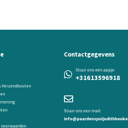
variaties.
Deze
optie
kan
gekozen
worden
op
de
ie
Contactgegevens
a
productpagina
Stuur ons een appje:
+31613596918
 & Verzendkosten
ren
 mening
ten
Stuur ons een mail:
info@paardenspuljudithbeuke
 voorwaarden