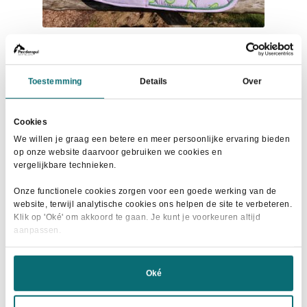
HKM Zadeldek Napels Avocado
Oorspronkelijke
Huidige
€
35,00
€
49,95
Toestemming
Details
Over
prijs
prijs
Dit
was:
is:
Maat selecteren
product
€49,95.
€35,00.
Cookies
heeft
We willen je graag een betere en meer persoonlijke ervaring bieden
meerdere
op onze website daarvoor gebruiken we cookies en
vergelijkbare technieken.
variaties.
Deze
- 28%
Onze functionele cookies zorgen voor een goede werking van de
optie
website, terwijl analytische cookies ons helpen de site te verbeteren.
Klik op 'Oké' om akkoord te gaan. Je kunt je voorkeuren altijd
kan
aanpassen.
gekozen
worden
op
Oké
de
productpagina