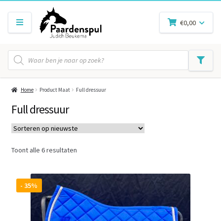
€
0,00
Producten
zoeken
Home
Product Maat
Full dressuur
Full dressuur
Gesorteerd
Toont alle 6 resultaten
op
nieuwste
- 35%