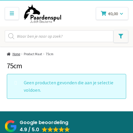
€
0,00
Producten
zoeken
Home
Product Maat
75cm
75cm
Geen producten gevonden die aan je selectie
voldoen.
Google beoordeling
4.9