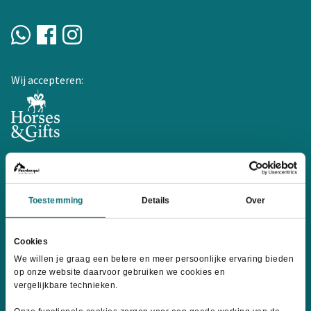
Wij accepteren:
Informatie
Toestemming
Details
Over
Over ons
Contact
Cookies
Levertijd & Verzendkosten
We willen je graag een betere en meer persoonlijke ervaring bieden
Retourneren
op onze website daarvoor gebruiken we cookies en
vergelijkbare technieken.
Geef jouw mening