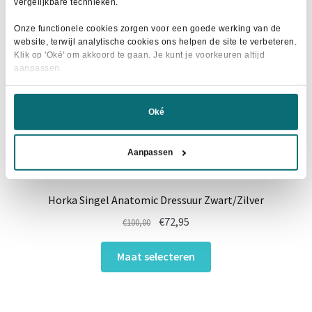
vergelijkbare technieken.
gekozen
Onze functionele cookies zorgen voor een goede werking van de
worden
website, terwijl analytische cookies ons helpen de site te verbeteren.
op
Klik op 'Oké' om akkoord te gaan. Je kunt je voorkeuren altijd
de
aanpassen.
productpagina
Oké
Aanpassen
Horka Singel Anatomic Dressuur Zwart/Zilver
Oorspronkelijke
Huidige
€
72,95
€
100,00
prijs
prijs
Dit
was:
is:
Maat selecteren
product
€100,00.
€72,95.
heeft
meerdere