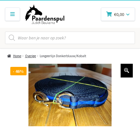
€
0,00
Producten
zoeken
Home
Overige
Longeerlijn Donkerblauw/Kobalt
- 46%