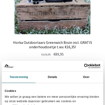
Horka Outdoorlaars Greenwich Bruin incl. GRATIS
onderhoudssetje t.w.v. €16,35!
Oorspronkelijke
Huidige
€
89,95
€
119,95
prijs
prijs
Dit
was:
is:
Maat selecteren
product
€119,95.
€89,95.
heeft
Toestemming
Details
Over
meerdere
variaties.
Cookies
Deze
- 27%
We willen je graag een betere en meer persoonlijke ervaring bieden
optie
op onze website daarvoor gebruiken we cookies en
kan