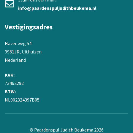
info@paardenspuljudithbeukema.nl
Vestigingsadres
Havenweg 54
9981JR, Uithuizen
Nederland
KVK:
73462292
BTW:
NL002324397B05
© Paardenspul Judith Beukema 2026