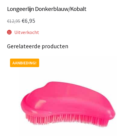
Longeerlijn Donkerblauw/Kobalt
Oorspronkelijke
Huidige
€
6,95
€
12,95
prijs
prijs
Uitverkocht
was:
is:
Gerelateerde producten
€12,95.
€6,95.
AANBIEDING!