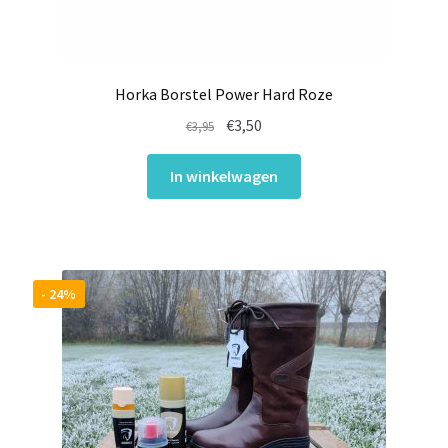
Horka Borstel Power Hard Roze
Oorspronkelijke
Huidige
€
3,50
€
3,95
prijs
prijs
was:
is:
In winkelwagen
€3,95.
€3,50.
- 24%