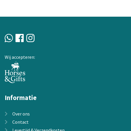
variaties.
Deze
optie
kan
gekozen
worden
op
de
Wij accepteren:
productpagina
Informatie
Over ons
Contact
Levertijd & Verzendkosten