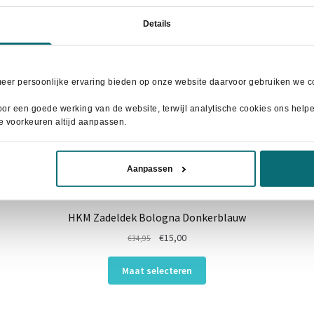
Details
meer persoonlijke ervaring bieden op onze website daarvoor gebruiken we co
or een goede werking van de website, terwijl analytische cookies ons helpen
je voorkeuren altijd aanpassen.
Aanpassen
HKM Zadeldek Bologna Donkerblauw
Oorspronkelijke
Huidige
€
15,00
€
34,95
prijs
prijs
Dit
was:
is:
Maat selecteren
product
€34,95.
€15,00.
heeft
meerdere