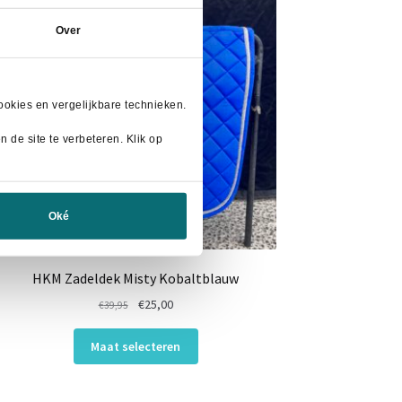
Over
okies en vergelijkbare technieken.
 de site te verbeteren. Klik op
Oké
HKM Zadeldek Misty Kobaltblauw
Oorspronkelijke
Huidige
€
25,00
€
39,95
prijs
prijs
Dit
was:
is:
Maat selecteren
product
€39,95.
€25,00.
heeft
meerdere