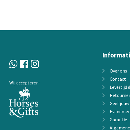
variaties.
Deze
optie
kan
gekozen
worden
op
de
Informat
productpagin
Over ons
Contact
Wij accepteren:
Levertijd
Retourne
Geef jouw
Evenemen
Garantie
Algemene