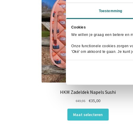
Toestemming
Cookies
We willen je graag een betere en 
Onze functionele cookies zorgen vo
'Oké' om akkoord te gaan. Je kunt 
HKM Zadeldek Napels Sushi
Oorspronkelijke
Huidige
€
35,00
€
49,95
prijs
prijs
Dit
was:
is:
Maat selecteren
product
€49,95.
€35,00.
heeft
meerdere