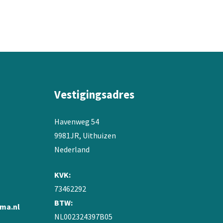
variaties.
Deze
optie
kan
gekozen
worden
op
de
Vestigingsadres
productpagina
Havenweg 54
9981JR, Uithuizen
Nederland
KVK:
73462292
BTW:
ma.nl
NL002324397B05