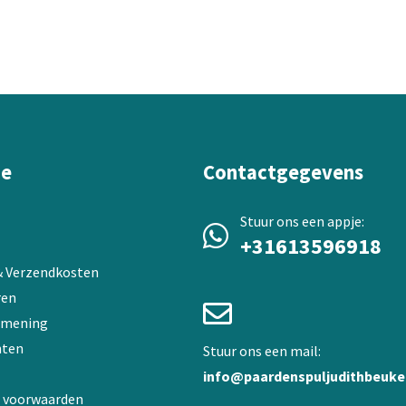
variaties.
Deze
optie
kan
gekozen
worden
op
de
ie
Contactgegevens
a
productpagina
Stuur ons een appje:
+31613596918
 & Verzendkosten
ren
 mening
ten
Stuur ons een mail:
info@paardenspuljudithbeuke
 voorwaarden