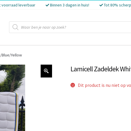
t voorraad leverbaar
Binnen 3 dagen in huis!
Tot 80% scherp
Producten
zoeken
/Blue/Yellow
Lamicell Zadeldek Whi
Dit product is nu niet op v