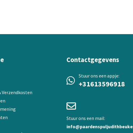
variaties.
Deze
optie
kan
gekozen
worden
op
de
productpagina
ie
Contactgegevens
Stuur ons een appje:
+31613596918
 & Verzendkosten
ren
 mening
ten
Stuur ons een mail:
info@paardenspuljudithbeuke