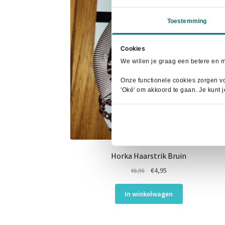
Toestemming
Cookies
We willen je graag een betere en 
Onze functionele cookies zorgen vo
'Oké' om akkoord te gaan. Je kunt 
Horka Haarstrik Bruin
Oorspronkelijke
Huidige
€
4,95
€
6,95
prijs
prijs
was:
is:
In winkelwagen
€6,95.
€4,95.