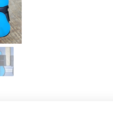
- 53%