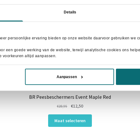
Details
meer persoonlijke ervaring bieden op onze website daarvoor gebruiken we co
or een goede werking van de website, terwijl analytische cookies ons helpen
je voorkeuren altijd aanpassen.
Aanpassen
BR Peesbeschermers Event Maple Red
Oorspronkelijke
Huidige
€
12,50
€
28,95
prijs
prijs
Dit
was:
is:
Maat selecteren
product
€28,95.
€12,50.
heeft
meerdere