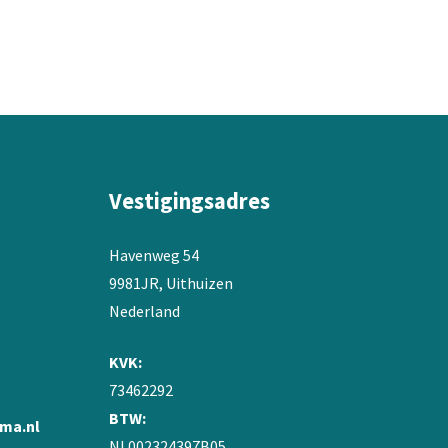
meerdere
variaties.
Deze
optie
kan
gekozen
worden
op
de
Vestigingsadres
productpagina
Havenweg 54
9981JR, Uithuizen
Nederland
KVK:
73462292
BTW:
ma.nl
NL002324397B05