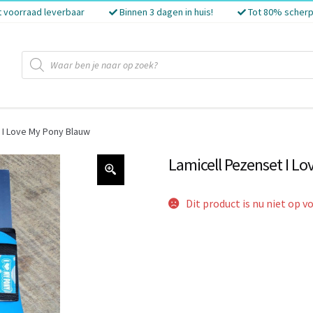
t voorraad leverbaar
Binnen 3 dagen in huis!
Tot 80% scherp
Producten
zoeken
 I Love My Pony Blauw
Lamicell Pezenset I L
Dit product is nu niet op v