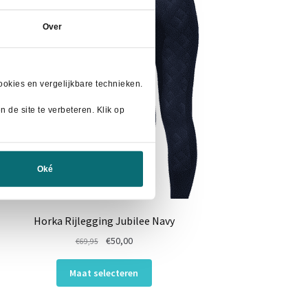
Over
okies en vergelijkbare technieken.
 de site te verbeteren. Klik op
Oké
Horka Rijlegging Jubilee Navy
Oorspronkelijke
Huidige
€
50,00
€
69,95
prijs
prijs
Dit
was:
is:
Maat selecteren
product
€69,95.
€50,00.
heeft