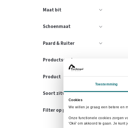
Maat bit
Schoenmaat
Paard & Ruiter
Productsoort
Product
Toestemming
Soort zitvlak
Cookies
We willen je graag een betere en 
Filter op prijs
Onze functionele cookies zorgen vo
'Oké' om akkoord te gaan. Je kunt 