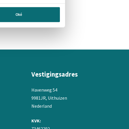
Oké
Vestigingsadres
Havenweg 54
9981JR, Uithuizen
Nederland
KVK:
73462292