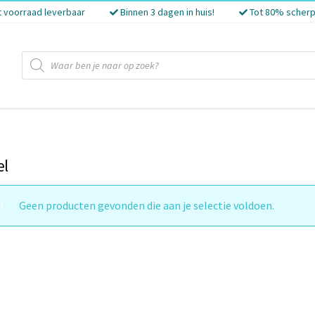
t voorraad leverbaar
Binnen 3 dagen in huis!
Tot 80% scherp
Producten
zoeken
el
Geen producten gevonden die aan je selectie voldoen.