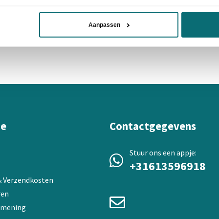
Aanpassen
ie
Contactgegevens
Stuur ons een appje:
+31613596918
 & Verzendkosten
ren
 mening