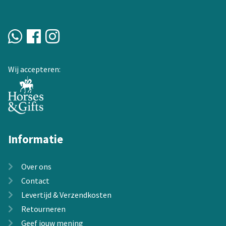
worden
op
de
productpagina
Wij accepteren:
Informatie
Over ons
Contact
Levertijd & Verzendkosten
Retourneren
Geef jouw mening