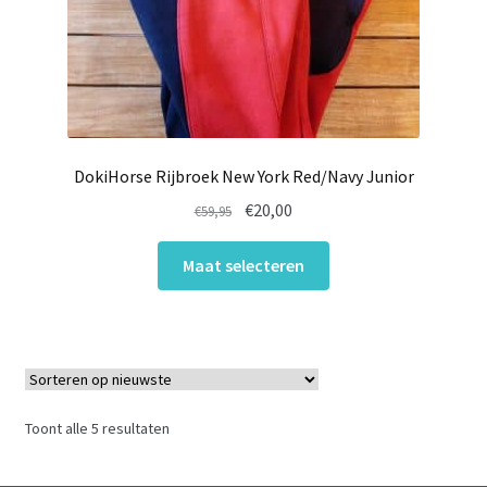
DokiHorse Rijbroek New York Red/Navy Junior
Oorspronkelijke
Huidige
€
20,00
€
59,95
prijs
prijs
Dit
was:
is:
Maat selecteren
product
€59,95.
€20,00.
heeft
meerdere
variaties.
Deze
optie
Gesorteerd
Toont alle 5 resultaten
kan
op
gekozen
nieuwste