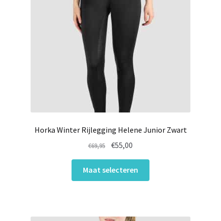
Horka Winter Rijlegging Helene Junior Zwart
Oorspronkelijke
Huidige
€
55,00
€
69,95
prijs
prijs
Dit
was:
is:
Maat selecteren
product
€69,95.
€55,00.
heeft
meerdere
variaties.