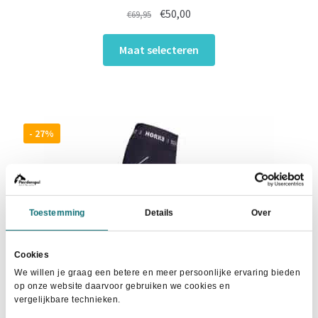
Oorspronkelijke
Huidige
€
50,00
€
69,95
prijs
prijs
Dit
was:
is:
Maat selecteren
product
€69,95.
€50,00.
heeft
meerdere
variaties.
Deze
- 27%
optie
kan
gekozen
worden
Toestemming
Details
Over
op
de
productpagina
Cookies
We willen je graag een betere en meer persoonlijke ervaring bieden
op onze website daarvoor gebruiken we cookies en
vergelijkbare technieken.