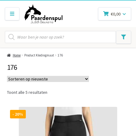
€
0,00
Producten
zoeken
Home
Product Kledingmaat
176
176
Gesorteerd
Toont alle 5 resultaten
op
nieuwste
- 20%