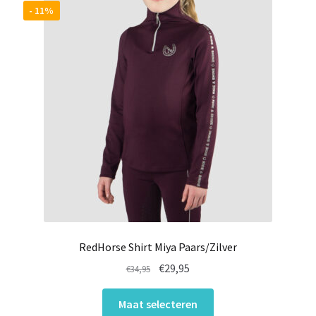
Deze
- 11%
optie
kan
gekozen
worden
op
de
productpagina
RedHorse Shirt Miya Paars/Zilver
Oorspronkelijke
Huidige
€
29,95
€
34,95
prijs
prijs
Dit
was:
is:
Maat selecteren
product