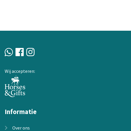
heeft
meerdere
variaties.
Deze
optie
kan
gekozen
worden
op
de
Wij accepteren:
productpagina
Informatie
Over ons