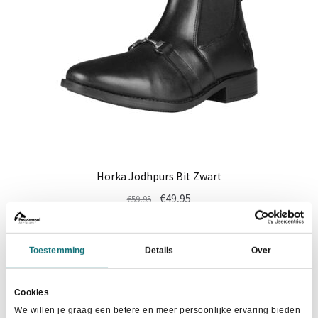
Horka Jodhpurs Bit Zwart
Oorspronkelijke
Huidige
€
49,95
€
59,95
prijs
prijs
Dit
was:
is:
Maat selecteren
product
€59,95.
€49,95.
Toestemming
Details
Over
heeft
meerdere
Cookies
variaties.
We willen je graag een betere en meer persoonlijke ervaring bieden
Deze
- 32%