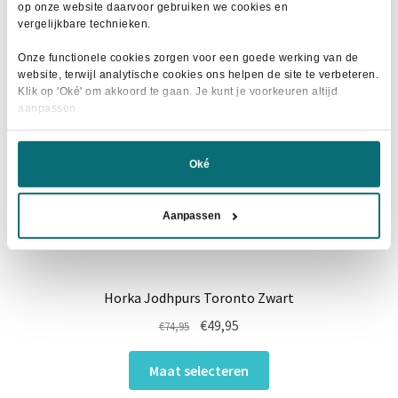
op onze website daarvoor gebruiken we cookies en
optie
vergelijkbare technieken.
kan
Onze functionele cookies zorgen voor een goede werking van de
gekozen
website, terwijl analytische cookies ons helpen de site te verbeteren.
worden
Klik op 'Oké' om akkoord te gaan. Je kunt je voorkeuren altijd
op
aanpassen.
de
productpagina
Oké
Aanpassen
Horka Jodhpurs Toronto Zwart
Oorspronkelijke
Huidige
€
49,95
€
74,95
prijs
prijs
Dit
was:
is:
Maat selecteren
product
€74,95.
€49,95.