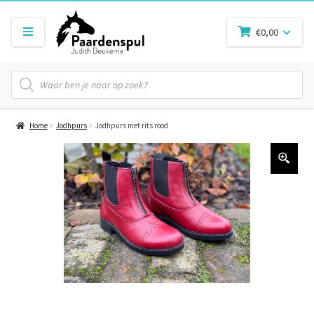
€
0,00
Producten
zoeken
Home
Jodhpurs
Jodhpurs met rits rood