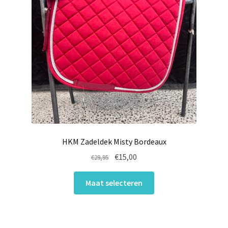
HKM Zadeldek Misty Bordeaux
Oorspronkelijke
Huidige
€
15,00
€
29,95
prijs
prijs
Dit
was:
is:
Maat selecteren
product
€29,95.
€15,00.
heeft
meerdere