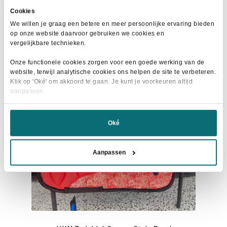
product
€29,95.
€15,00.
Cookies
heeft
We willen je graag een betere en meer persoonlijke ervaring bieden
meerdere
op onze website daarvoor gebruiken we cookies en
variaties.
vergelijkbare technieken.
Deze
- 48%
Onze functionele cookies zorgen voor een goede werking van de
optie
website, terwijl analytische cookies ons helpen de site te verbeteren.
kan
Klik op 'Oké' om akkoord te gaan. Je kunt je voorkeuren altijd
aanpassen.
gekozen
worden
op
Oké
de
productpagina
Aanpassen