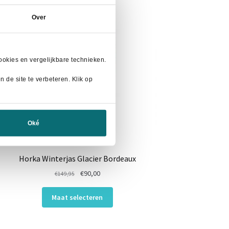
Over
okies en vergelijkbare technieken.
 de site te verbeteren. Klik op
Oké
Horka Winterjas Glacier Bordeaux
Oorspronkelijke
Huidige
€
90,00
€
149,95
prijs
prijs
Dit
was:
is:
Maat selecteren
product
€149,95.
€90,00.
heeft
meerdere