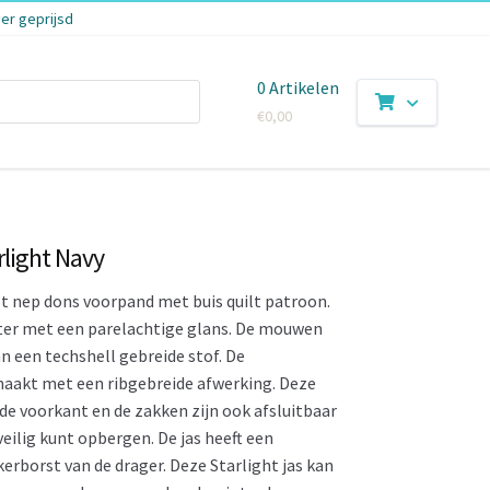
er geprijsd
0 Artikelen
€
0,00
rlight Navy
t nep dons voorpand met buis quilt patroon.
ster met een parelachtige glans. De mouwen
n een techshell gebreide stof. De
aakt met een ribgebreide afwerking. Deze
 de voorkant en de zakken zijn ook afsluitbaar
veilig kunt opbergen. De jas heeft een
erborst van de drager. Deze Starlight jas kan