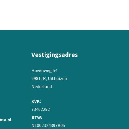
variaties.
Deze
optie
kan
gekozen
worden
op
de
Vestigingsadres
productpagina
Havenweg 54
9981JR, Uithuizen
Nederland
KVK:
73462292
BTW:
ma.nl
NL002324397B05