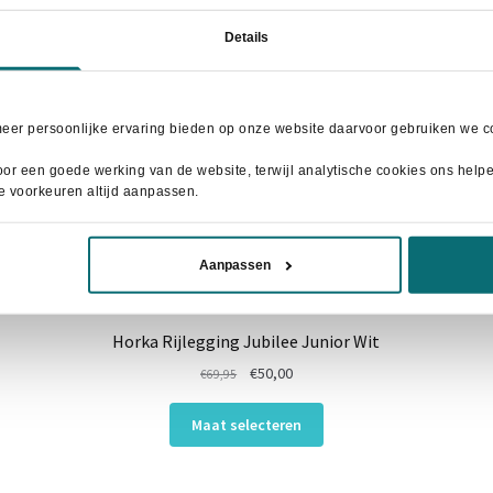
Details
meer persoonlijke ervaring bieden op onze website daarvoor gebruiken we co
or een goede werking van de website, terwijl analytische cookies ons helpen
je voorkeuren altijd aanpassen.
Aanpassen
Horka Rijlegging Jubilee Junior Wit
Oorspronkelijke
Huidige
€
50,00
€
69,95
prijs
prijs
Dit
was:
is:
Maat selecteren
product
€69,95.
€50,00.
heeft
meerdere