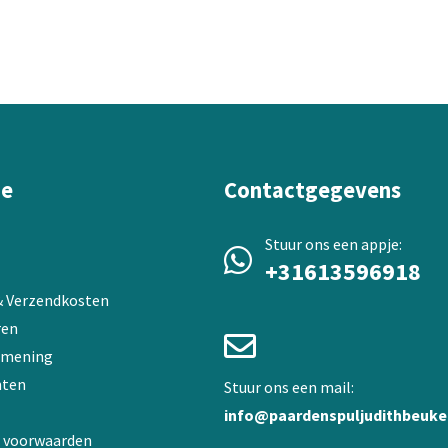
variaties.
Deze
optie
kan
gekozen
worden
op
de
ie
Contactgegevens
productpagina
Stuur ons een appje:
+31613596918
 & Verzendkosten
ren
 mening
ten
Stuur ons een mail:
info@paardenspuljudithbeuke
 voorwaarden