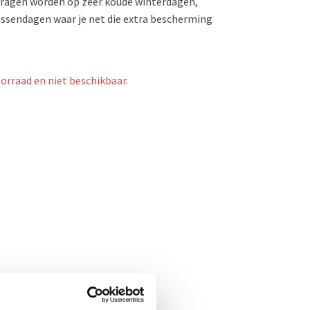
edragen worden op zeer koude winterdagen,
tussendagen waar je net die extra bescherming
oorraad en niet beschikbaar.
- 39%