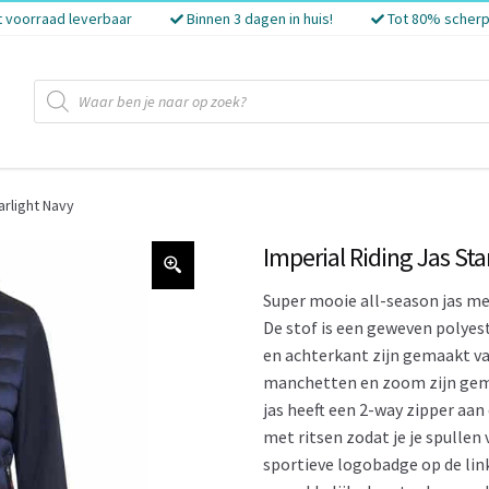
t voorraad leverbaar
Binnen 3 dagen in huis!
Tot 80% scherp
Producten
zoeken
arlight Navy
Imperial Riding Jas Sta
Super mooie all-season jas me
De stof is een geweven polye
en achterkant zijn gemaakt va
manchetten en zoom zijn gem
jas heeft een 2-way zipper aan
met ritsen zodat je je spullen 
sportieve logobadge op de link