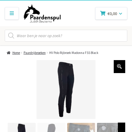
€
0,00
Producten
zoeken
Home
Paardrijbroeken
HV Polo Rijbroek Madonna FSS Black