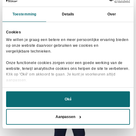
Toestemming
Details
Over
Horka Rijlegging Momentum Black
Cookies
Oorspronkelijke
Huidige
€
60,00
€
71,95
We willen je graag een betere en meer persoonlijke ervaring bieden
prijs
prijs
op onze website daarvoor gebruiken we cookies en
Dit
was:
is:
Maat selecteren
vergelijkbare technieken.
product
€71,95.
€60,00.
heeft
Onze functionele cookies zorgen voor een goede werking van de
website, terwijl analytische cookies ons helpen de site te verbeteren.
meerdere
Klik op 'Oké' om akkoord te gaan. Je kunt je voorkeuren altijd
variaties.
aanpassen.
Deze
- 15%
optie
kan
Oké
gekozen
worden
Aanpassen
op
de