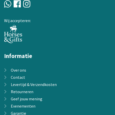
worden
op
de
Wij accepteren:
productpagina
Informatie
Over ons
Contact
Levertijd & Verzendkosten
Retourneren
Geef jouw mening
Evenementen
Garantie