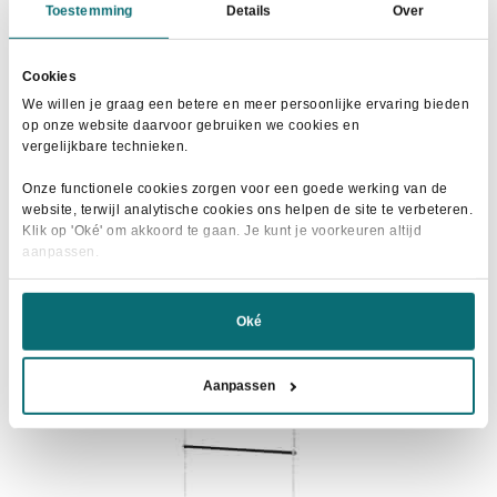
HKM Zadeldek Romy Roze
Toestemming
Details
Over
Oorspronkelijke
Huidige
€
25,00
€
36,95
prijs
prijs
Cookies
Dit
was:
is:
Maat selecteren
We willen je graag een betere en meer persoonlijke ervaring bieden
product
€36,95.
€25,00.
op onze website daarvoor gebruiken we cookies en
heeft
vergelijkbare technieken.
meerdere
Onze functionele cookies zorgen voor een goede werking van de
variaties.
website, terwijl analytische cookies ons helpen de site te verbeteren.
Deze
Klik op 'Oké' om akkoord te gaan. Je kunt je voorkeuren altijd
- 20%
aanpassen.
optie
kan
gekozen
Oké
worden
op
Aanpassen
de
productpagina