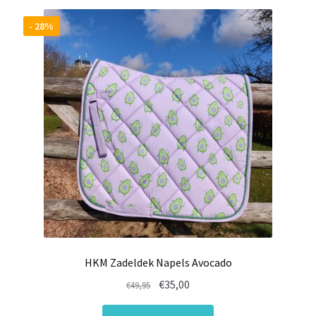
- 28%
HKM Zadeldek Napels Avocado
Oorspronkelijke
Huidige
€
35,00
€
49,95
prijs
prijs
Dit