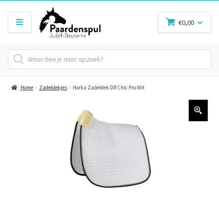
€
0,00
Producten
zoeken
Home
Zadeldekjes
Horka Zadeldek DR Chic Pro Wit