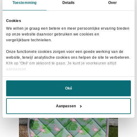
HKM Zadeldek Bologna Donkerblauw
Toestemming
Details
Over
Oorspronkelijke
Huidige
€
15,00
€
34,95
prijs
prijs
Cookies
Dit
was:
is:
Maat selecteren
We willen je graag een betere en meer persoonlijke ervaring bieden
product
€34,95.
€15,00.
op onze website daarvoor gebruiken we cookies en
heeft
vergelijkbare technieken.
meerdere
Onze functionele cookies zorgen voor een goede werking van de
variaties.
website, terwijl analytische cookies ons helpen de site te verbeteren.
Deze
- 28%
Klik op 'Oké' om akkoord te gaan. Je kunt je voorkeuren altijd
optie
aanpassen.
kan
gekozen
Oké
worden
op
Aanpassen
de
productpagina