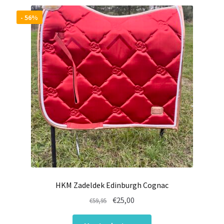
- 56%
HKM Zadeldek Edinburgh Cognac
Oorspronkelijke
Huidige
€
25,00
€
59,95
prijs
prijs
Dit