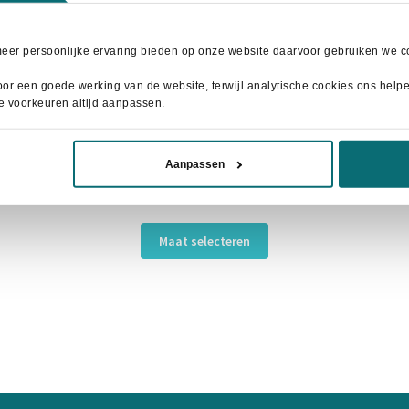
meer persoonlijke ervaring bieden op onze website daarvoor gebruiken we co
or een goede werking van de website, terwijl analytische cookies ons helpen
je voorkeuren altijd aanpassen.
Aanpassen
HKM Zadeldek Misty Koraalrood
Oorspronkelijke
Huidige
€
15,00
€
29,95
prijs
prijs
Dit
was:
is:
Maat selecteren
product
€29,95.
€15,00.
heeft
meerdere
variaties.
Deze
optie
kan
gekozen