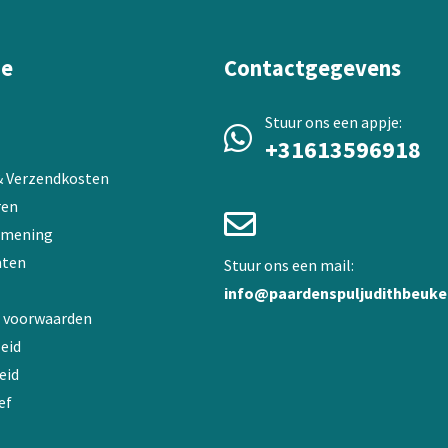
worden
op
de
ie
Contactgegevens
a
productpagina
Stuur ons een appje:
+31613596918
 & Verzendkosten
ren
 mening
ten
Stuur ons een mail:
info@paardenspuljudithbeuke
 voorwaarden
eid
eid
ef