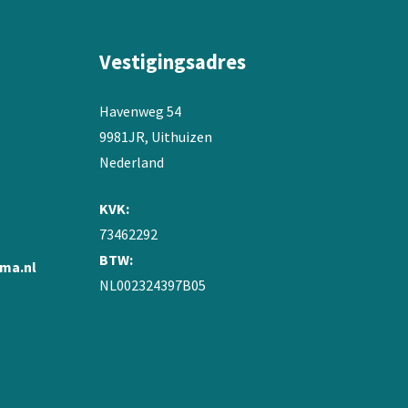
worden
op
de
Vestigingsadres
productpagina
Havenweg 54
9981JR, Uithuizen
Nederland
KVK:
73462292
BTW:
ma.nl
NL002324397B05