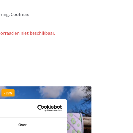
ering: Coolmax
oorraad en niet beschikbaar.
- 28%
Over