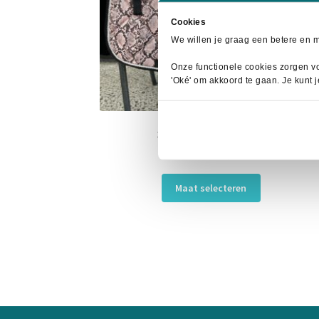
Cookies
We willen je graag een betere en 
Onze functionele cookies zorgen vo
'Oké' om akkoord te gaan. Je kunt 
Snake Zadeldek Peach
Oorspronkelijke
Huidige
€
25,00
€
59,95
prijs
prijs
Dit
was:
is:
Maat selecteren
product
€59,95.
€25,00.
heeft
meerdere
variaties.
Deze
optie
kan
gekozen