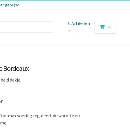
er geprijsd
0 Artikelen
€
0,00
ic Bordeaux
heid dekje.
en
Coolmax voering reguleert de warmte en
ame.