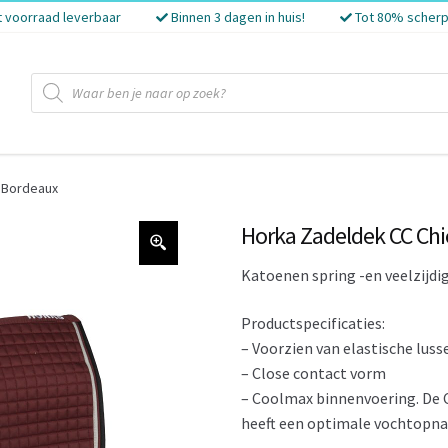
t voorraad leverbaar
Binnen 3 dagen in huis!
Tot 80% scherp
Producten
zoeken
 Bordeaux
Horka Zadeldek CC Ch
Katoenen spring -en veelzijdig
Productspecificaties:
– Voorzien van elastische luss
– Close contact vorm
– Coolmax binnenvoering. De 
heeft een optimale vochtopn