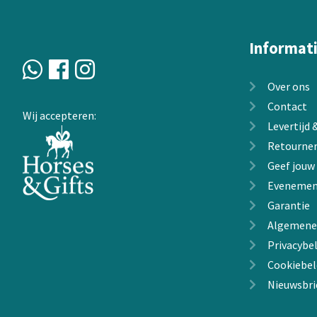
worden
op
de
Informat
productpagin
Over ons
Contact
Wij accepteren:
Levertijd
Retourne
Geef jouw
Evenemen
Garantie
Algemene
Privacybel
Cookiebel
Nieuwsbri