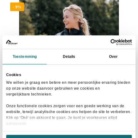
Deze
- 9%
optie
kan
gekozen
worden
op
de
Toestemming
Details
Over
productpagina
Cookies
We willen je graag een betere en meer persoonlijke ervaring bieden
op onze website daarvoor gebruiken we cookies en
vergelijkbare technieken.
Onze functionele cookies zorgen voor een goede werking van de
Horka Softshell Jas Blauw
website, terwijl analytische cookies ons helpen de site te verbeteren.
Klik op 'Oké' om akkoord te gaan. Je kunt je voorkeuren altijd
Oorspronkelijke
Huidige
€
89,95
€
99,95
aanpassen.
prijs
prijs
Dit
was:
is:
Maat selecteren