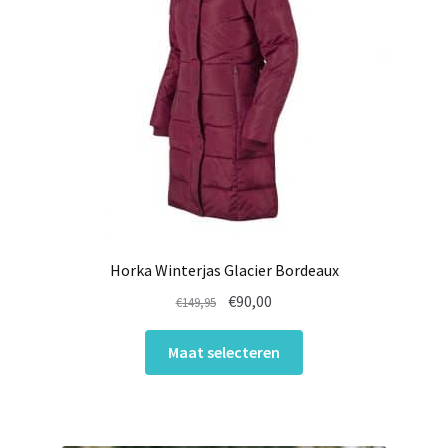
Horka Winterjas Glacier Bordeaux
Oorspronkelijke
Huidige
€
90,00
€
149,95
prijs
prijs
Dit
was:
is:
Maat selecteren
product
€149,95.
€90,00.
heeft
meerdere
variaties.