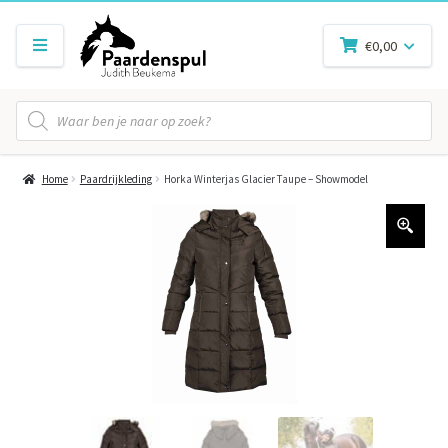
€
0,00
Producten
zoeken
Home
Paardrijkleding
Horka Winterjas Glacier Taupe – Showmodel