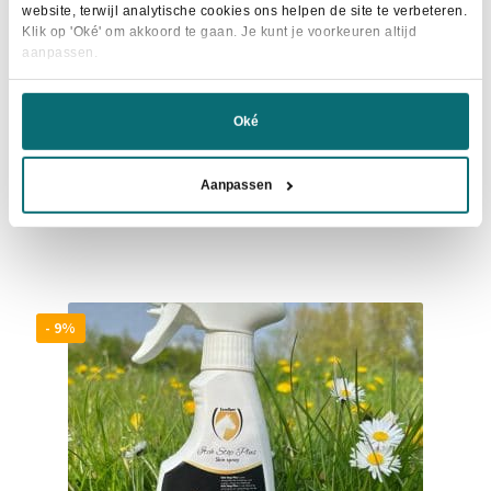
website, terwijl analytische cookies ons helpen de site te verbeteren.
Klik op 'Oké' om akkoord te gaan. Je kunt je voorkeuren altijd
aanpassen.
HKM Vliegendeken Napels Avocado
Oké
€
39,95
Dit
Aanpassen
Maat selecteren
product
heeft
meerdere
variaties.
Deze
- 9%
optie
kan
gekozen
worden
op
de