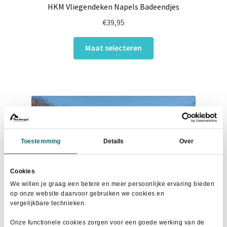
HKM Vliegendeken Napels Badeendjes
€
39,95
Dit
Maat selecteren
product
heeft
meerdere
variaties.
Deze
optie
kan
Toestemming
Details
Over
gekozen
worden
op
Cookies
de
We willen je graag een betere en meer persoonlijke ervaring bieden
productpagina
op onze website daarvoor gebruiken we cookies en
vergelijkbare technieken.
Onze functionele cookies zorgen voor een goede werking van de