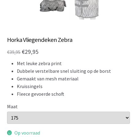
Horka Vliegendeken Zebra
Oorspronkelijke
Huidige
€
29,95
€
39,95
prijs
prijs
Met leuke zebra print
was:
is:
Dubbele verstelbare snel sluiting op de borst
Gemaakt van mesh materiaal
€39,95.
€29,95.
Kruissingels
Fleece gevoerde schoft
Maat
Op voorraad