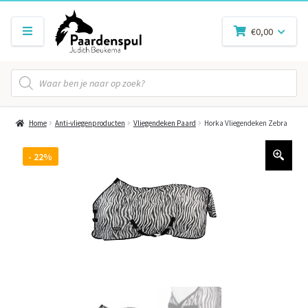
€
0,00
Producten
zoeken
Home
Anti-vliegenproducten
Vliegendeken Paard
Horka Vliegendeken Zebra
- 22%