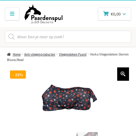
€
0,00
Producten
zoeken
Home
Anti-vliegenproducten
Vliegendeken Paard
Horka Vliegendeken Sterren
Blauw/Rood
- 22%