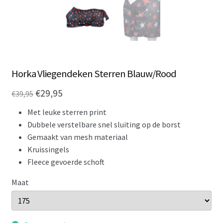
Horka Vliegendeken Sterren Blauw/Rood
Oorspronkelijke
Huidige
€
29,95
€
39,95
prijs
prijs
Met leuke sterren print
was:
is:
Dubbele verstelbare snel sluiting op de borst
Gemaakt van mesh materiaal
€39,95.
€29,95.
Kruissingels
Fleece gevoerde schoft
Maat