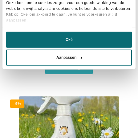
Onze functionele cookies zorgen voor een goede werking van de
website, terwijl analytische cookies ons helpen de site te verbeteren.
Klik op 'Oké' om akkoord te gaan. Je kunt je voorkeuren altijd
aanpassen.
Combideal: Protection Spray + Knockoff Vliegenval +
Oké
Knockoff Refill
Oorspronkelijke
Huidige
€
51,40
€
61,50
Aanpassen
prijs
prijs
was:
is:
In winkelwagen
€61,50.
€51,40.
- 9%