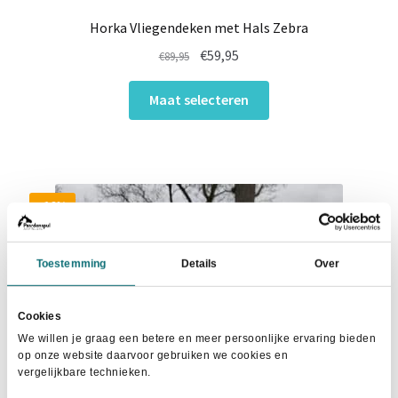
Horka Vliegendeken met Hals Zebra
Oorspronkelijke
Huidige
€
59,95
€
89,95
prijs
prijs
Dit
was:
is:
Maat selecteren
product
€89,95.
€59,95.
heeft
meerdere
variaties.
Deze
- 16%
optie
kan
Toestemming
Details
Over
gekozen
worden
op
Cookies
de
We willen je graag een betere en meer persoonlijke ervaring bieden
productpagina
op onze website daarvoor gebruiken we cookies en
vergelijkbare technieken.