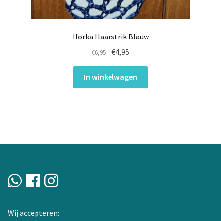
Horka Haarstrik Blauw
Oorspronkelijke
Huidige
€
4,95
€
6,95
prijs
prijs
was:
is:
In winkelwagen
€6,95.
€4,95.
Wij accepteren: