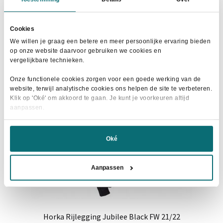
€119,95.
€55,00.
heeft
meerdere
Cookies
variaties.
We willen je graag een betere en meer persoonlijke ervaring bieden
Deze
- 29%
op onze website daarvoor gebruiken we cookies en
optie
vergelijkbare technieken.
kan
Onze functionele cookies zorgen voor een goede werking van de
gekozen
website, terwijl analytische cookies ons helpen de site te verbeteren.
worden
Klik op 'Oké' om akkoord te gaan. Je kunt je voorkeuren altijd
aanpassen.
op
de
productpagina
Oké
Aanpassen
Horka Rijlegging Jubilee Black FW 21/22