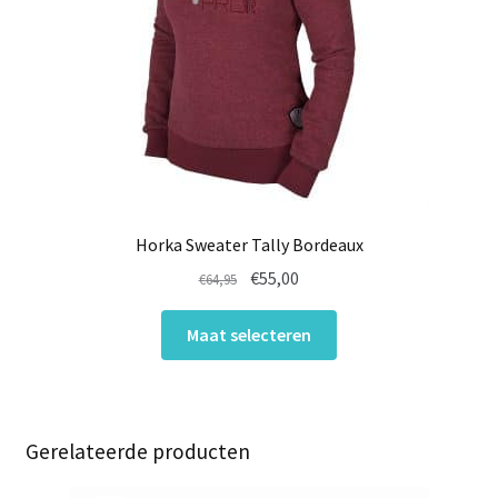
Horka Sweater Tally Bordeaux
Oorspronkelijke
Huidige
€
55,00
€
64,95
prijs
prijs
Dit
was:
is:
Maat selecteren
product
€64,95.
€55,00.
heeft
meerdere
variaties.
Gerelateerde producten
Deze
optie