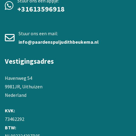
Stuur ons een appje:
+31613596918
Stuur ons een mail:
info@paardenspuljudithbeukema.nl
Vestigingsadres
Havenweg 54
9981JR, Uithuizen
Nederland
KVK:
73462292
BTW:
NL002324397B05