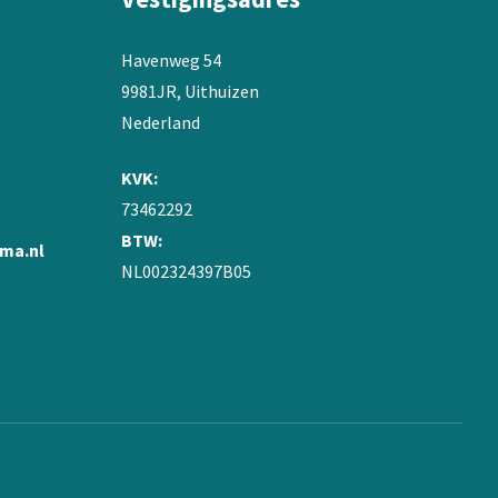
productpagina
Havenweg 54
9981JR, Uithuizen
Nederland
KVK:
73462292
BTW:
ma.nl
NL002324397B05