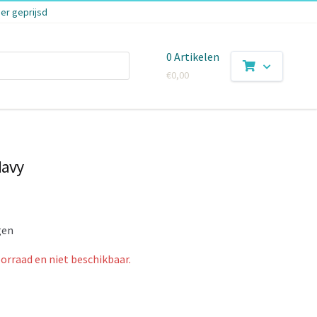
er geprijsd
0 Artikelen
€
0,00
Navy
gen
oorraad en niet beschikbaar.