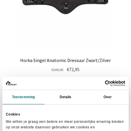
de
productpagina
Horka Singel Anatomic Dressuur Zwart/Zilver
Oorspronkelijke
Huidige
€
72,95
€
100,00
prijs
prijs
Dit
was:
is:
Maat selecteren
product
€100,00.
€72,95.
heeft
Toestemming
Details
Over
meerdere
variaties.
Cookies
Deze
- 25%
We willen je graag een betere en meer persoonlijke ervaring bieden
optie
op onze website daarvoor gebruiken we cookies en