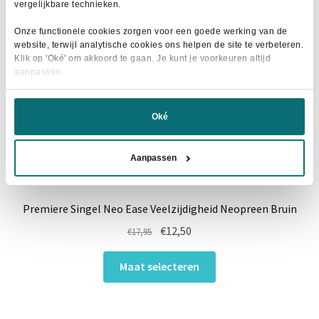
kan
vergelijkbare technieken.
gekozen
Onze functionele cookies zorgen voor een goede werking van de
worden
website, terwijl analytische cookies ons helpen de site te verbeteren.
op
Klik op 'Oké' om akkoord te gaan. Je kunt je voorkeuren altijd
de
aanpassen.
productpagina
Oké
Aanpassen
Premiere Singel Neo Ease Veelzijdigheid Neopreen Bruin
Oorspronkelijke
Huidige
€
12,50
€
17,95
prijs
prijs
Dit
was:
is:
Maat selecteren
product
€17,95.
€12,50.
heeft
meerdere