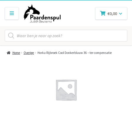
€
0,00
Producten
zoeken
Home
Overige
Horka Rijbroek Cool Donkerblauw 36 – ter compensatie