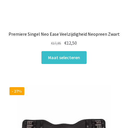
Premiere Singel Neo Ease Veelzijdigheid Neopreen Zwart
Oorspronkelijke
Huidige
€
12,50
€
17,95
prijs
prijs
Dit
was:
is:
Maat selecteren
product
€17,95.
€12,50.
heeft
meerdere
variaties.
Deze
- 27%
optie
kan
gekozen
worden
op