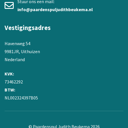
Stuur ons een mail:
info@paardenspuljudithbeukema.nl
Vestigingsadres
Havenweg 54
9981JR, Uithuizen
Nederland
KVK:
73462292
BTW:
NL002324397B05
© Paardenspul Judith Beukema 2026