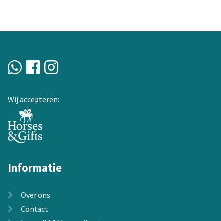
variaties.
Deze
optie
kan
gekozen
worden
op
de
Wij accepteren:
productpagina
Informatie
Over ons
Contact