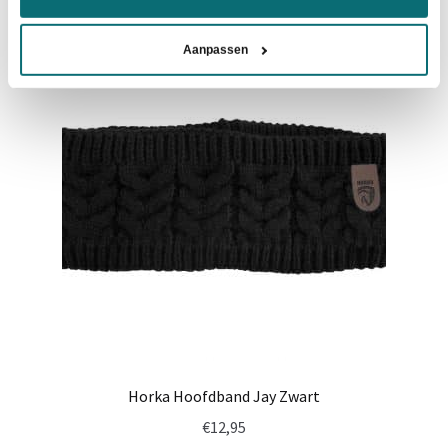
meerdere
variaties.
Aanpassen
Deze
optie
kan
gekozen
worden
op
de
productpagina
Horka Hoofdband Jay Zwart
€
12,95