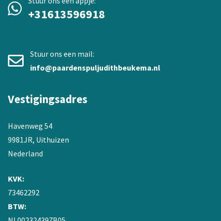
Stuur ons een appje:
+31613596918
Stuur ons een mail:
info@paardenspuljudithbeukema.nl
Vestigingsadres
Havenweg 54
9981JR, Uithuizen
Nederland
KVK:
73462292
BTW:
NL002324397B05