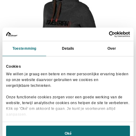
kan
gekozen
worden
op
de
productpagina
Toestemming
Details
Over
Cookies
We willen je graag een betere en meer persoonlijke ervaring bieden
op onze website daarvoor gebruiken we cookies en
vergelijkbare technieken.
Horka Sweater Tally Zwart
Onze functionele cookies zorgen voor een goede werking van de
Oorspronkelijke
Huidige
€
55,00
website, terwijl analytische cookies ons helpen de site te verbeteren.
€
64,95
Klik op 'Oké' om akkoord te gaan. Je kunt je voorkeuren altijd
prijs
prijs
aanpassen.
Dit
was:
is:
Maat selecteren
product
€64,95.
€55,00.
heeft
Oké