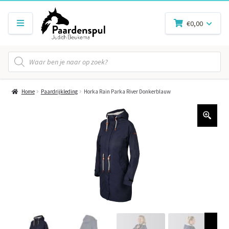
€
0,00
Producten
zoeken
Home
Paardrijkleding
Horka Rain Parka River Donkerblauw