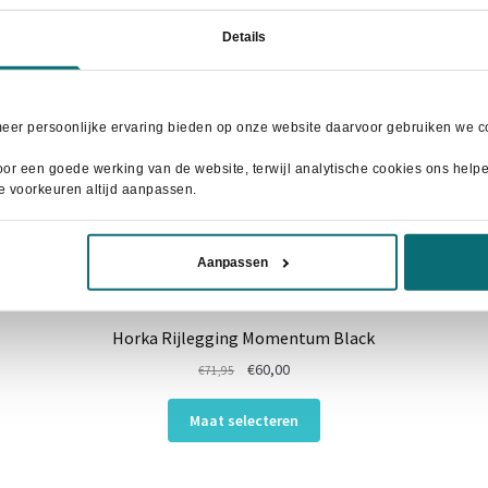
Details
meer persoonlijke ervaring bieden op onze website daarvoor gebruiken we co
or een goede werking van de website, terwijl analytische cookies ons helpen
je voorkeuren altijd aanpassen.
Aanpassen
Horka Rijlegging Momentum Black
Oorspronkelijke
Huidige
€
60,00
€
71,95
prijs
prijs
Dit
was:
is:
Maat selecteren
product
€71,95.
€60,00.
heeft
meerdere