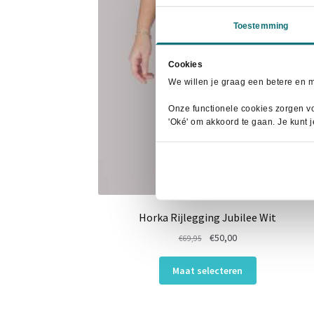
Toestemming
Cookies
We willen je graag een betere en 
Onze functionele cookies zorgen vo
'Oké' om akkoord te gaan. Je kunt 
Horka Rijlegging Jubilee Wit
Oorspronkelijke
Huidige
€
50,00
€
69,95
prijs
prijs
Dit
was:
is:
Maat selecteren
product
€69,95.
€50,00.
heeft
meerdere