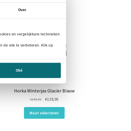
Over
okies en vergelijkbare technieken.
 de site te verbeteren. Klik op
Oké
Horka Winterjas Glacier Blauw
Oorspronkelijke
Huidige
€
129,95
€
149,95
prijs
prijs
Dit
was:
is:
Maat selecteren
product
€149,95.
€129,95.
heeft
meerdere