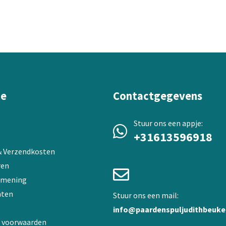
variaties.
Deze
optie
kan
gekozen
worden
op
de
ie
Contactgegevens
a
productpagina
Stuur ons een appje:
+31613596918
 & Verzendkosten
ren
 mening
ten
Stuur ons een mail:
info@paardenspuljudithbeuke
 voorwaarden