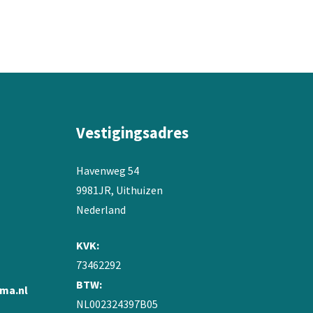
variaties.
Deze
optie
kan
gekozen
worden
op
de
Vestigingsadres
productpagina
Havenweg 54
9981JR, Uithuizen
Nederland
KVK:
73462292
BTW:
ma.nl
NL002324397B05