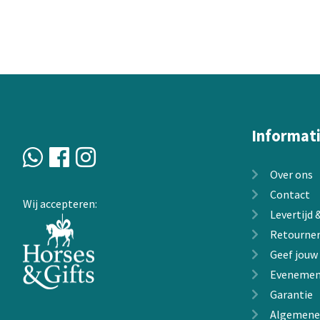
variaties.
Deze
optie
kan
gekozen
worden
op
de
Informat
productpagin
Over ons
Contact
Wij accepteren:
Levertijd
Retourne
Geef jouw
Evenemen
Garantie
Algemene