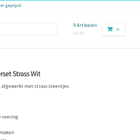
er geprijsd
0 Artikelen
€
0,00
set Strass Wit
 afgewerkt met strass steentjes.
 voering
e maken
jes