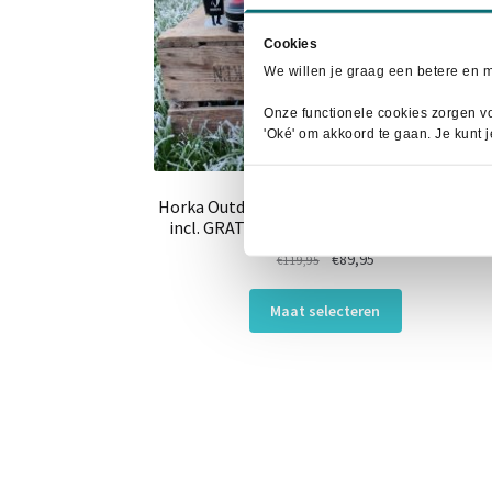
Cookies
We willen je graag een betere en 
Onze functionele cookies zorgen vo
'Oké' om akkoord te gaan. Je kunt 
Horka Outdoorlaars Greenwich Forest Gree
incl. GRATIS onderhoudssetje t.w.v. €16,35!
Oorspronkelijke
Huidige
€
89,95
€
119,95
prijs
prijs
Dit
was:
is:
Maat selecteren
product
€119,95.
€89,95.
heeft
meerdere
variaties.
Deze
optie
kan