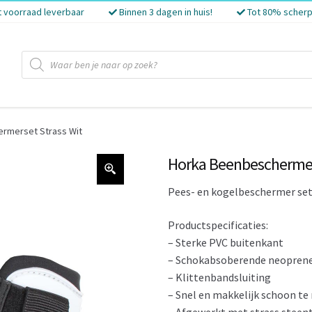
t voorraad leverbaar
Binnen 3 dagen in huis!
Tot 80% scherp
Producten
zoeken
rmerset Strass Wit
Horka Beenbeschermer
Pees- en kogelbeschermer set
Productspecificaties:
– Sterke PVC buitenkant
– Schokabsoberende neoprene
– Klittenbandsluiting
– Snel en makkelijk schoon t
– Afgewerkt met strass steent