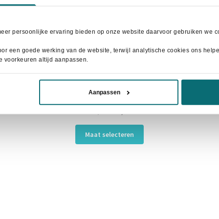
meer persoonlijke ervaring bieden op onze website daarvoor gebruiken we co
or een goede werking van de website, terwijl analytische cookies ons helpen
je voorkeuren altijd aanpassen.
n
Aanpassen
Horka Rijlegging Jubilee Navy
Oorspronkelijke
Huidige
€
50,00
€
69,95
prijs
prijs
Dit
was:
is:
Maat selecteren
product
€69,95.
€50,00.
heeft
meerdere
variaties.
Deze
optie
kan
gekozen