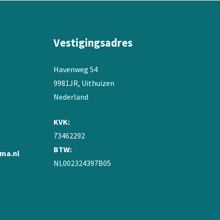
Vestigingsadres
Havenweg 54
9981JR, Uithuizen
Nederland
KVK:
73462292
BTW:
ma.nl
NL002324397B05