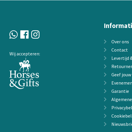
gekozen
worden
op
de
Informat
productpagin
Over ons
Contact
Wij accepteren:
Levertijd
Retourne
Geef jouw
Evenemen
Garantie
Algemene
Privacybel
Cookiebel
Nieuwsbri