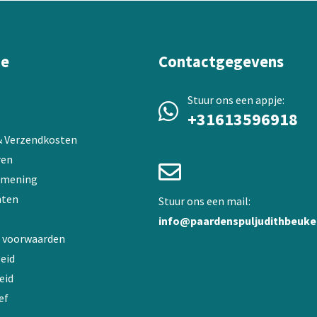
worden
op
de
productpagina
ie
Contactgegevens
a
Stuur ons een appje:
+31613596918
 & Verzendkosten
ren
 mening
ten
Stuur ons een mail:
info@paardenspuljudithbeuke
 voorwaarden
eid
eid
ef