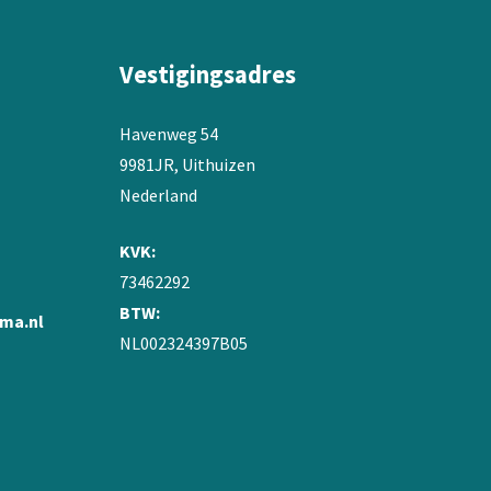
Vestigingsadres
Havenweg 54
9981JR, Uithuizen
Nederland
KVK:
73462292
BTW:
ma.nl
NL002324397B05