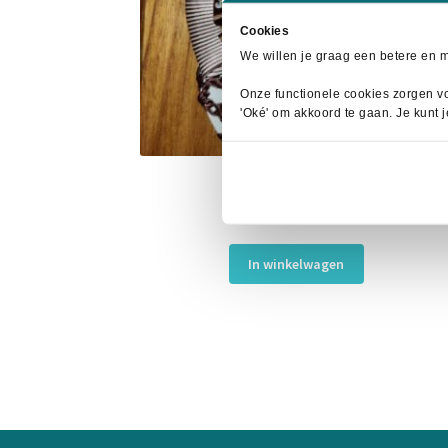
Cookies
We willen je graag een betere en 
Onze functionele cookies zorgen vo
'Oké' om akkoord te gaan. Je kunt 
Horka Haarstrik Bruin
Oorspronkelijke
Huidige
€
4,95
€
6,95
prijs
prijs
was:
is:
In winkelwagen
€6,95.
€4,95.