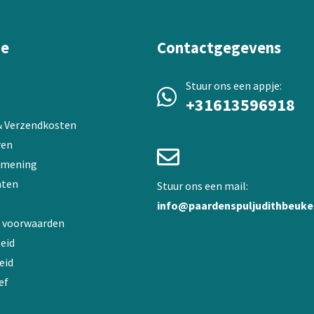
worden
op
de
ie
Contactgegevens
productpagina
Stuur ons een appje:
+31613596918
 & Verzendkosten
ren
 mening
ten
Stuur ons een mail:
info@paardenspuljudithbeuke
 voorwaarden
eid
eid
ef