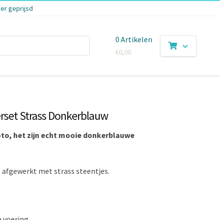
er geprijsd
0 Artikelen
€
0,00
set Strass Donkerblauw
oto, het zijn echt mooie donkerblauwe
 afgewerkt met strass steentjes.
 voering