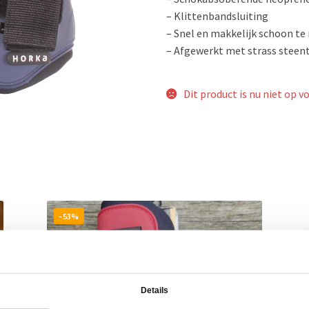
– Klittenbandsluiting
– Snel en makkelijk schoon t
– Afgewerkt met strass steent
Dit product is nu niet op v
- 53%
Details