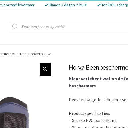
t voorraad leverbaar
Binnen 3 dagen in huis!
Tot 80% scherp
Producten
zoeken
rmerset Strass Donkerblauw
Horka Beenbeschermer
Kleur vertekent wat op de f
beschermers
Pees- en kogelbeschermer set
Productspecificaties:
– Sterke PVC buitenkant
– Schokabsoberende neoprene