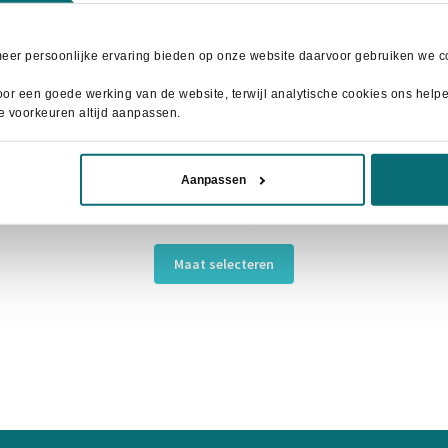
meer persoonlijke ervaring bieden op onze website daarvoor gebruiken we co
or een goede werking van de website, terwijl analytische cookies ons helpen
je voorkeuren altijd aanpassen.
Aanpassen
BR Peesbeschermers Event Maple Red
Oorspronkelijke
Huidige
€
12,50
€
28,95
prijs
prijs
Dit
was:
is:
Maat selecteren
product
€28,95.
€12,50.
heeft
meerdere
variaties.
Deze
optie
kan
gekozen