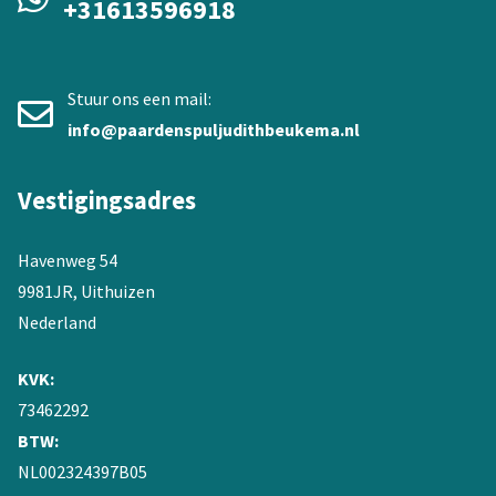
+31613596918
Stuur ons een mail:
info@paardenspuljudithbeukema.nl
Vestigingsadres
Havenweg 54
9981JR, Uithuizen
Nederland
KVK:
73462292
BTW:
NL002324397B05