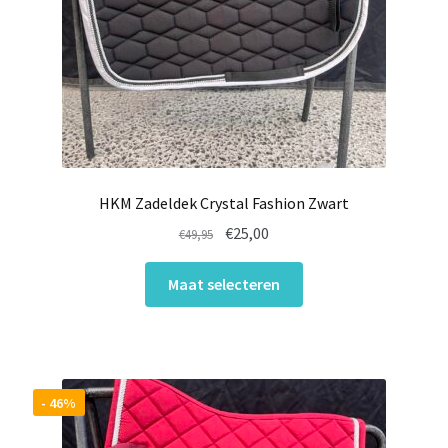
HKM Zadeldek Crystal Fashion Zwart
Oorspronkelijke
Huidige
€
25,00
€
49,95
prijs
prijs
Dit
was:
is:
Maat selecteren
product
€49,95.
€25,00.
heeft
meerdere
variaties.
Deze
- 46%
optie