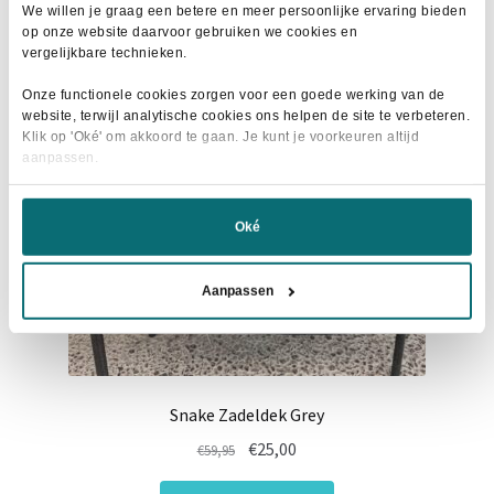
variaties.
We willen je graag een betere en meer persoonlijke ervaring bieden
op onze website daarvoor gebruiken we cookies en
Deze
- 56%
vergelijkbare technieken.
optie
kan
Onze functionele cookies zorgen voor een goede werking van de
website, terwijl analytische cookies ons helpen de site te verbeteren.
gekozen
Klik op 'Oké' om akkoord te gaan. Je kunt je voorkeuren altijd
worden
aanpassen.
op
de
Oké
productpagina
Aanpassen
Snake Zadeldek Grey
Oorspronkelijke
Huidige
€
25,00
€
59,95
prijs
prijs
Dit