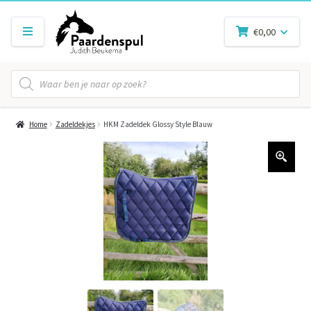
€
0,00
Producten
zoeken
Home
Zadeldekjes
HKM Zadeldek Glossy Style Blauw