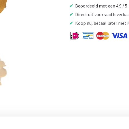
Badeend
Beoordeeld met een 4.9 / 5
-
Direct uit voorraad leverba
70
Koop nu, betaal later met 
cm
aantal
- 8%