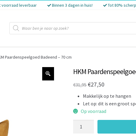
t voorraad leverbaar
Binnen 3 dagen in huis!
Tot 80% scherp
Producten
zoeken
KM Paardenspeelgoed Badeend – 70 cm
HKM Paardenspeelgoe
Oorspronkelijke
Huidige
€
27,50
€
31,95
prijs
prijs
Makkelijk op te hangen
was:
is:
Let op: dit is een groot s
Op voorraad
€31,95.
€27,50.
HKM
Paardenspeelgoed