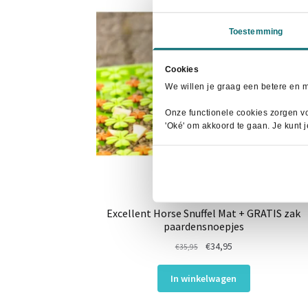
Toestemming
Cookies
We willen je graag een betere en 
Onze functionele cookies zorgen vo
'Oké' om akkoord te gaan. Je kunt 
Excellent Horse Snuffel Mat + GRATIS zak
paardensnoepjes
Oorspronkelijke
Huidige
€
34,95
€
35,95
prijs
prijs
was:
is:
In winkelwagen
€35,95.
€34,95.