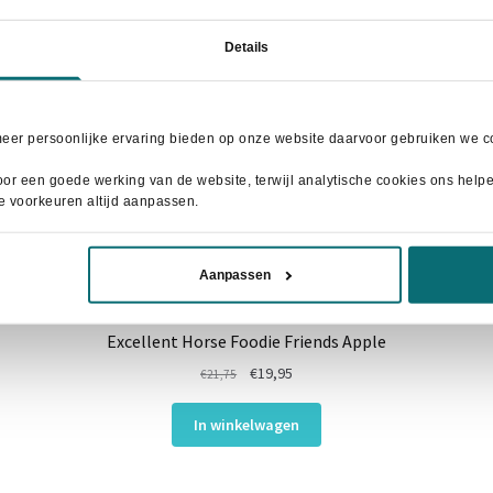
Details
meer persoonlijke ervaring bieden op onze website daarvoor gebruiken we co
or een goede werking van de website, terwijl analytische cookies ons helpen
je voorkeuren altijd aanpassen.
Aanpassen
Excellent Horse Foodie Friends Apple
Oorspronkelijke
Huidige
€
19,95
€
21,75
prijs
prijs
was:
is:
In winkelwagen
€21,75.
€19,95.