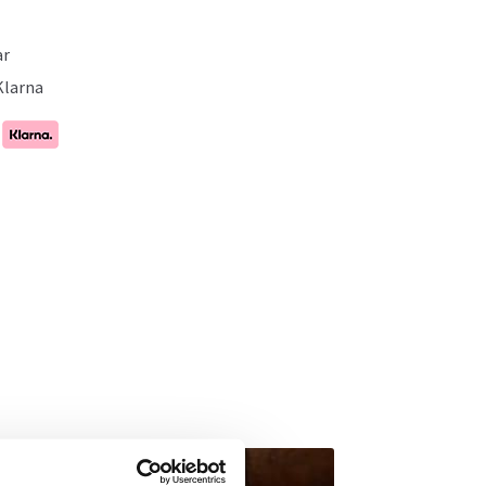
ar
Klarna
- 11%