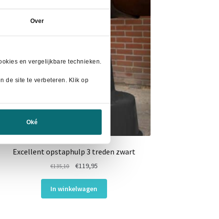
Over
okies en vergelijkbare technieken.
 de site te verbeteren. Klik op
Oké
Excellent opstaphulp 3 treden zwart
Oorspronkelijke
Huidige
€
119,95
€
135,10
prijs
prijs
was:
is:
In winkelwagen
€135,10.
€119,95.