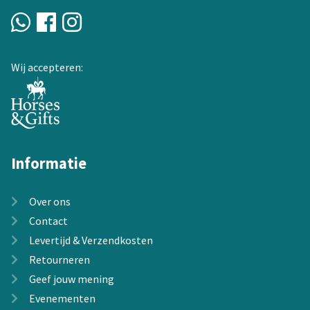
gekozen
worden
op
de
Wij accepteren:
productpagina
Informatie
Over ons
Contact
Levertijd & Verzendkosten
Retourneren
Geef jouw mening
Evenementen