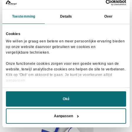
Toestemming
Details
Over
HKM Halsterset Neon Geel
Cookies
Oorspronkelijke
Huidige
€
15,00
€
24,95
We willen je graag een betere en meer persoonlijke ervaring bieden
prijs
prijs
op onze website daarvoor gebruiken we cookies en
Dit
vergelijkbare technieken.
was:
is:
Maat selecteren
product
€24,95.
€15,00.
Onze functionele cookies zorgen voor een goede werking van de
heeft
website, terwijl analytische cookies ons helpen de site te verbeteren.
meerdere
Klik op 'Oké' om akkoord te gaan. Je kunt je voorkeuren altijd
variaties.
aanpassen.
Deze
- 20%
optie
Oké
kan
gekozen
Aanpassen
worden
op
de