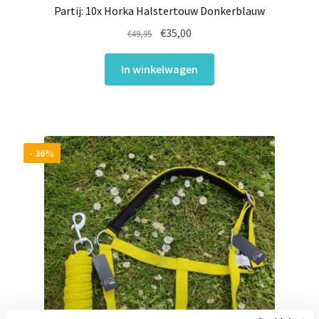
Partij: 10x Horka Halstertouw Donkerblauw
Oorspronkelijke
Huidige
€
35,00
€
49,95
prijs
prijs
was:
is:
In winkelwagen
€49,95.
€35,00.
- 36%