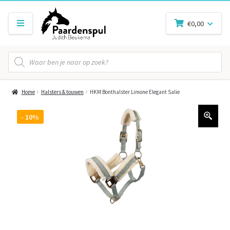
€
0,00
Producten
zoeken
Home
Halsters & touwen
HKM Bonthalster Limone Elegant Salie
- 10%