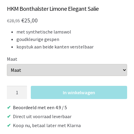
HKM Bonthalster Limone Elegant Salie
Oorspronkelijke
Huidige
€
25,00
€
28,95
prijs
prijs
met synthetische lamswol
was:
is:
goudkleurige gespen
kopstuk aan beide kanten verstelbaar
€28,95.
€25,00.
Maat
HKM
In winkelwagen
Bonthalster
Limone
Beoordeeld met een 4.9 / 5
Elegant
Direct uit voorraad leverbaar
Salie
Koop nu, betaal later met Klarna
aantal