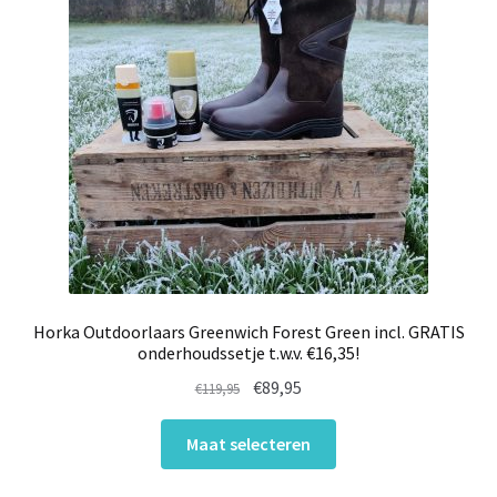
Horka Outdoorlaars Greenwich Forest Green incl. GRATIS
onderhoudssetje t.w.v. €16,35!
Oorspronkelijke
Huidige
€
89,95
€
119,95
prijs
prijs
Dit
was:
is:
Maat selecteren
product
€119,95.
€89,95.
heeft