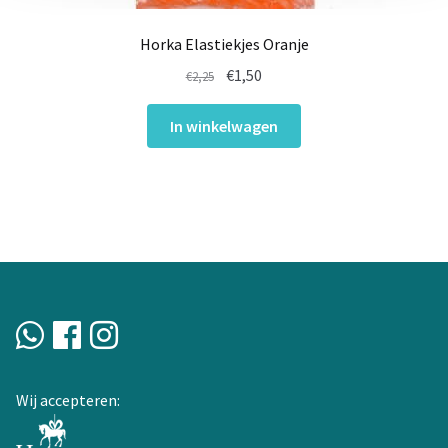
Horka Elastiekjes Oranje
Oorspronkelijke
Huidige
€
1,50
€
2,25
prijs
prijs
was:
is:
In winkelwagen
€2,25.
€1,50.
Wij accepteren: