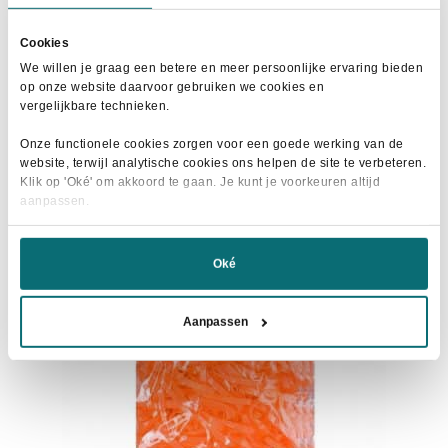
prijs
prijs
Dit
was:
is:
Maat selecteren
Cookies
product
€69,95.
€50,00.
We willen je graag een betere en meer persoonlijke ervaring bieden
heeft
op onze website daarvoor gebruiken we cookies en
meerdere
vergelijkbare technieken.
variaties.
Onze functionele cookies zorgen voor een goede werking van de
Deze
AANBIEDING!
website, terwijl analytische cookies ons helpen de site te verbeteren.
optie
Klik op 'Oké' om akkoord te gaan. Je kunt je voorkeuren altijd
kan
aanpassen.
gekozen
worden
Oké
op
de
Aanpassen
productpagina