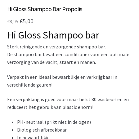
Hi Gloss Shampoo Bar Propolis
Oorspronkelijke
Huidige
€
5,00
€
8,95
prijs
prijs
Hi Gloss Shampoo bar
was:
is:
Sterk reinigende en verzorgende shampoo bar.
€8,95.
€5,00.
De shampoo bar bevat een conditioner voor een optimale
verzorging van de vacht, staart en manen.
Verpakt in een ideaal bewaarblikje en verkrijgbaar in
verschillende geuren!
Een verpakking is goed voor maar liefst 80 wasbeurten en
reduceert het gebruik van plastic enorm!
PH-neutraal (prikt niet in de ogen)
Biologisch afbreekbaar
In bewaarblikje