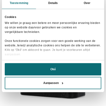
was:
is:
In winkelwagen
Toestemming
Details
Over
€15,25.
€14,25.
Cookies
We willen je graag een betere en meer persoonlijke ervaring bieden
op onze website daarvoor gebruiken we cookies en
- 11%
vergelijkbare technieken.
Onze functionele cookies zorgen voor een goede werking van de
website, terwijl analytische cookies ons helpen de site te verbeteren.
Klik op 'Oké' om akkoord te gaan. Je kunt je voorkeuren altijd
aanpassen.
Oké
Aanpassen